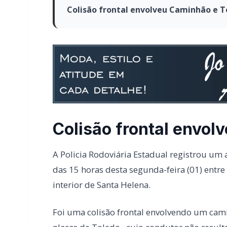
Colisão frontal envolveu Caminhão e 
Colisão frontal envol
A Policia Rodoviária Estadual registrou um
das 15 horas desta segunda-feira (01) entre
interior de Santa Helena.
Foi uma colisão frontal envolvendo um cam
placas de Toledo , cujo condutor não resul
Bandeirantes, com placas de Santa Helena.
O motorista, de 74 aos resultou com ferime
encaminhado ao Hospital Micheletto.