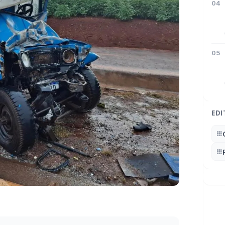
04
05
EDI