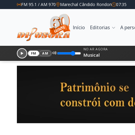
FM 95.1 / AM 970
Marechal Cândido Rondon
07:35
Início
Editorias
A per
NO AR AGORA
FM
AM
Musical