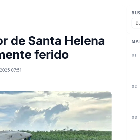
BU
or de Santa Helena
MAI
mente ferido
01
2025 07:51
02
03