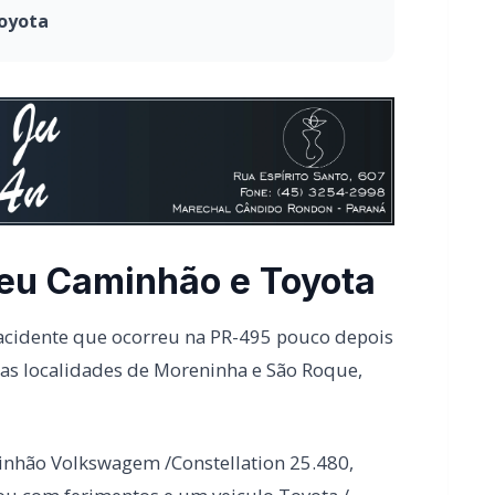
Toyota
veu Caminhão e Toyota
 acidente que ocorreu na PR-495 pouco depois
 as localidades de Moreninha e São Roque,
inhão Volkswagem /Constellation 25.480,
tou com ferimentos e um veiculo Toyota /
ntos graves, foi socorrido pelo SAMU e