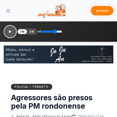
AO VIVO
FM
AM
POLICIAL / TRÂNSITO
Agressores são presos
pela PM rondonense
Redação - Rádio Difusora do Paraná
19/05/2025 07:39