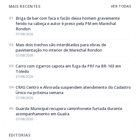
MAIS RECENTES
VER TODAS
Briga de bar com faca e facão deixa homem gravemente
01
ferido na cabeça e autor é preso pela PM em Marechal
Rondon
07/08/2026
Mais dois trechos são interditados para obras de
02
pavimentação no interior de Marechal Rondon
07/08/2026
Carro com cigarros capota em fuga da PRF na BR-163 em
03
Toledo
07/08/2026
CRAS Centro e Alvorada suspendem atendimento do Cadastro
04
Único na próxima semana
07/08/2026
Guarda Municipal recupera caminhonete furtada durante
05
acompanhamento em Guaíra
07/08/2026
EDITORIAS