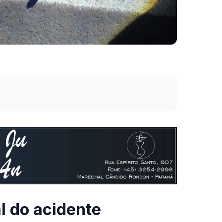
l do acidente
 30 minutos na PR 182, trecho Toledo para
o um veiculo Ford Fusion, conduzido por um