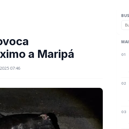
BU
rovoca
MAI
ximo a Maripá
01
2025 07:46
02
03