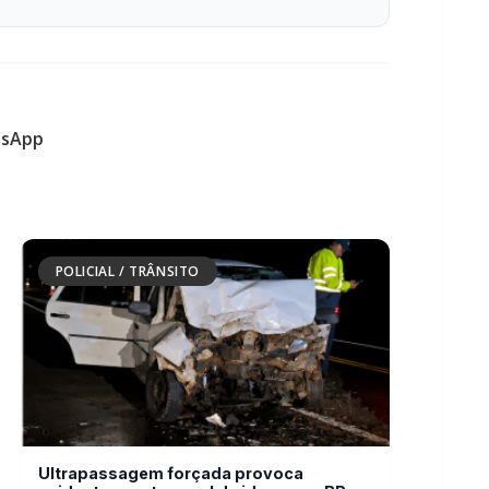
POLICIAL / TRÂNSITO
Ultrapassagem forçada provoca
acidente e mata casal de idosos na BR-
277
POLICIAL / TRÂNSITO