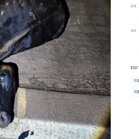
04
05
EDI