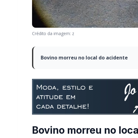
Crédito da imagem: z
Bovino morreu no local do acidente
Bovino morreu no loca
O acidente ocorreu por volta das 21 horas e
Maripá.
Foi um atropelamento de animal envolvend
homem de 37 anos.