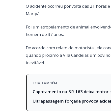
De acordo com relato do motorista , ele con
quando próximo a Vila Candeias um bovino 
inevitável.
LEIA TAMBÉM
Capotamento na BR-163 deixa motoris
Ultrapassagem forçada provoca aciden
Danos materiais de grande monta no Fusion
ferimentos.
O animal atropelado morreu no local.