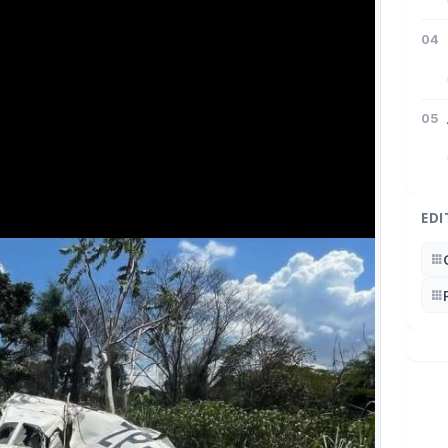
04
05
EDI