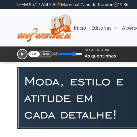
FM 95.1 / AM 970
Marechal Cândido Rondon
19:36
Início
Editorias
A per
NO AR AGORA
FM
AM
As quentinhas