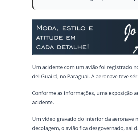
Um acidente com um avião foi registrado no
del Guairá, no Paraguai. A aeronave teve sér
Conforme as informações, uma exposição ae
acidente.
Um vídeo gravado do interior da aeronave 
decolagem, o avião fica desgovernado, sai da 
LEIA TAMBÉM
Mulher é espancada com fio elétrico e
Marechal Rondon