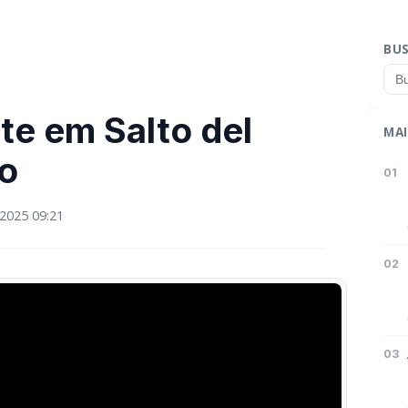
BU
te em Salto del
MAI
eo
01
2025 09:21
02
03