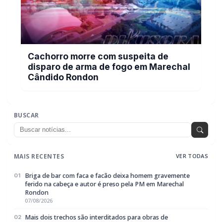
Cachorro morre com suspeita de
disparo de arma de fogo em Marechal
Cândido Rondon
BUSCAR
MAIS RECENTES
VER TODAS
Briga de bar com faca e facão deixa homem gravemente
01
ferido na cabeça e autor é preso pela PM em Marechal
Rondon
07/08/2026
Mais dois trechos são interditados para obras de
02
pavimentação no interior de Marechal Rondon
07/08/2026
Carro com cigarros capota em fuga da PRF na BR-163 em
03
Toledo