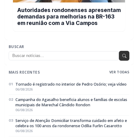
BUSCAR
MAIS RECENTES
VER TODAS
Tornado é registrado no interior de Pedro Osório; veja vídeo
01
06/08/2026
Campanha do Agasalho beneficia alunos e famílias de escolas
02
municipais de Marechal Cândido Rondon
06/08/2026
Serviço de Atenção Domiciliar transforma cuidado em afeto e
03
celebra os 100 anos da rondonense Odília Furlin Casarotto
06/08/2026
Autoridades rondonenses apresentam demandas para
04
melhorias na BR-163 em reunião com a Via Campos
06/08/2026
Neste Dia dos Pais, o maior presente pode ser um futuro mais
05