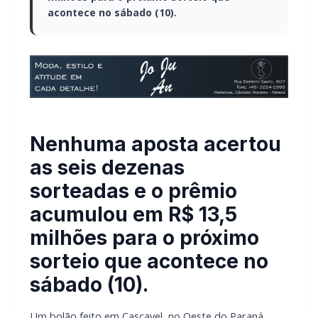
acontece no sábado (10).
Nenhuma aposta acertou
as seis dezenas
sorteadas e o prêmio
acumulou em R$ 13,5
milhões para o próximo
sorteio que acontece no
sábado (10).
Um bolão feito em Cascavel, no Oeste do Paraná,
acetou cinco dos seis números da Mega-Sena no
sorteio realizado na noite de quinta-feira (8).