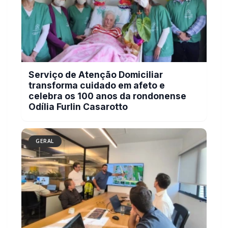
Serviço de Atenção Domiciliar
transforma cuidado em afeto e
celebra os 100 anos da rondonense
Odília Furlin Casarotto
GERAL
Autoridades rondonenses apresentam
demandas para melhorias na BR-163
em reunião com a Via Campos