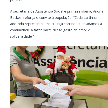
PARCEIRO
Você quer ter um site profissional para o seu
portal de notícias?
Com a I3 Web Services, seu portal ganha desempenho,
estabilidade e suporte especializado para publicar com
confiança e escalar sua audiência.
RECURSOS DIFERENCIAIS
Site profissional para portal de notícias
Envios automatizados em mídias sociais
Falar com I3