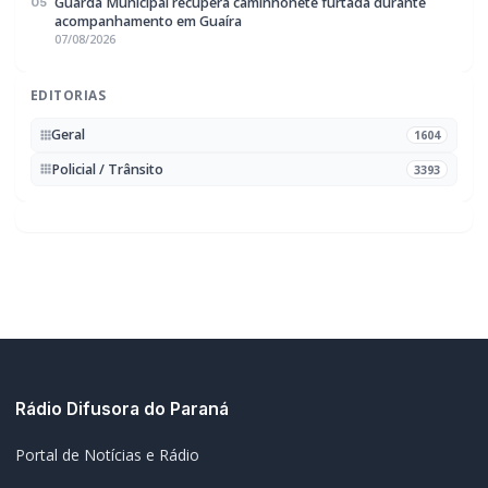
Portal de Notícias e Rádio
Frequência:
FM 95.1 / AM 970
Marechal Cândido Rondon, PR
Navegação
Notícias
Ao Vivo
Programação
Podcasts
Sobre Nós
Nossa Equipe
Editorias
Geral
Policial / Trânsito