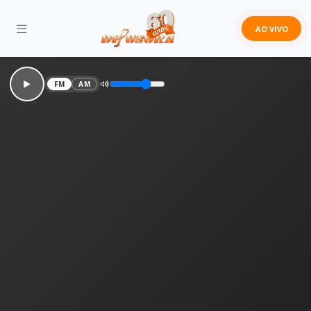
AO VIVO
FM
AM