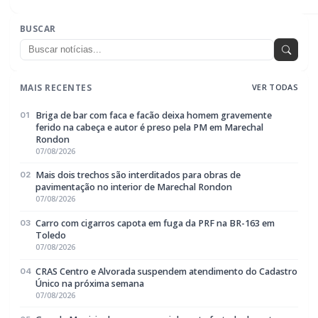
07/08/2026
Guarda Municipal recupera caminhonete furtada durante
05
acompanhamento em Guaíra
07/08/2026
EDITORIAS
Geral
1604
Policial / Trânsito
3393
Rádio Difusora do Paraná