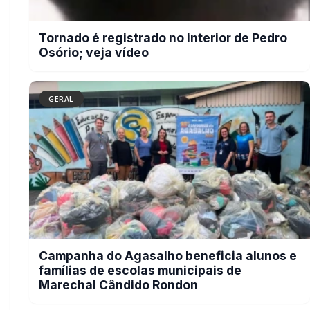
BUSCAR
MAIS RECENTES
VER TODAS
Briga de bar com faca e facão deixa homem gravemente
01
ferido na cabeça e autor é preso pela PM em Marechal
Rondon
07/08/2026
Mais dois trechos são interditados para obras de
02
pavimentação no interior de Marechal Rondon
07/08/2026
Carro com cigarros capota em fuga da PRF na BR-163 em
03
Toledo
07/08/2026
CRAS Centro e Alvorada suspendem atendimento do Cadastro
04
Único na próxima semana