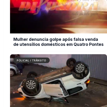
Duas mulheres ficam feridas após
capotamento na marginal da PRc-467,
em Cascavel
POLICIAL / TRÂNSITO
Civil rondonense cumpre mandado e
prende mulher integrante do PCC no
bairro Higienópolis