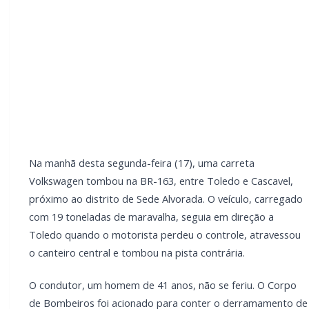
tombou na pista contrária.
O condutor, um homem de 41 anos, não se feriu. O
Corpo de Bombeiros foi acionado para conter o
derramamento de combustível na pista, utilizando
uma ambulância e um caminhão autobomba para a
limpeza. O trânsito ficou lento e flui em meia pista no
sentido Cascavel.
LEIA TAMBÉM
Cachorro morre com suspeita de disparo de
arma de fogo em Marechal Cândido Rondon
Mulher denuncia golpe após falsa venda de
utensílios domésticos em Quatro Pontes