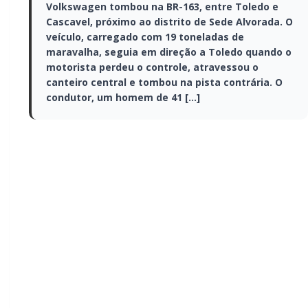
entre Toledo e Cascavel, próximo ao
distrito de Sede Alvorada. O veículo,
carregado com 19 toneladas de maravalha,
seguia em direção a Toledo quando o
motorista perdeu o controle, atravessou o
canteiro central e tombou na pista
contrária. O condutor, um homem de 41 […]
Na manhã desta segunda-feira (17), uma carreta
Volkswagen tombou na BR-163, entre Toledo e
Cascavel, próximo ao distrito de Sede Alvorada. O
veículo, carregado com 19 toneladas de maravalha,
seguia em direção a Toledo quando o motorista
perdeu o controle, atravessou o canteiro central e