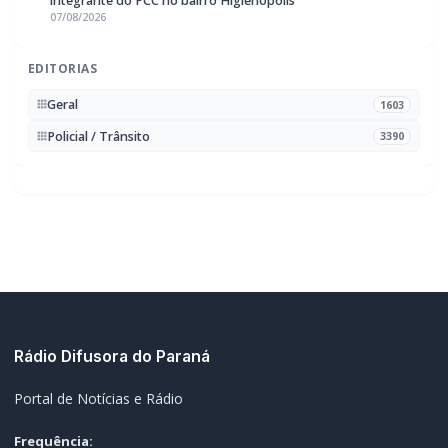
FM 95.1 / AM 970
Marechal Cândido Rondon, PR
Navegação
Notícias
Ao Vivo
Programação
Podcasts
Sobre Nós
Nossa Equipe
Editorias
Geral
Policial / Trânsito
Contato