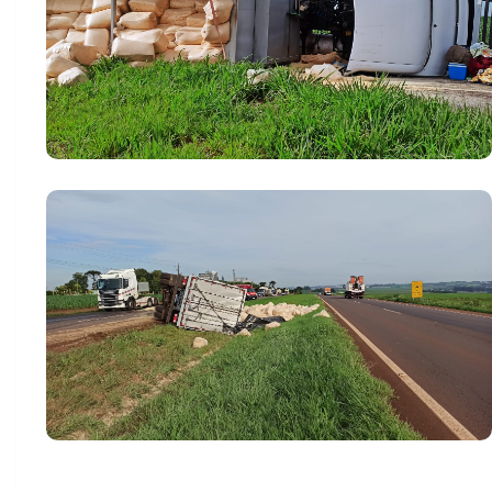
PARCEIRO
Você quer ter um site profissional para o seu
portal de notícias?
Com a I3 Web Services, seu portal ganha desempenho,
estabilidade e suporte especializado para publicar com
confiança e escalar sua audiência.
RECURSOS DIFERENCIAIS
Site profissional para portal de notícias
Envios automatizados em mídias sociais
Falar com I3
Compartilhar