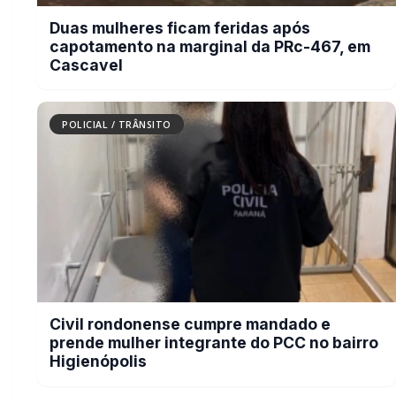
BUSCAR
MAIS RECENTES
VER TODAS
Cachorro morre com suspeita de disparo de arma de fogo em
01
Marechal Cândido Rondon
07/08/2026
Mulher denuncia golpe após falsa venda de utensílios
02
domésticos em Quatro Pontes
07/08/2026
Campanha arrecada doações para família que perdeu casa em
03
incêndio na área rural de Toledo
07/08/2026
Duas mulheres ficam feridas após capotamento na marginal
04
da PRc-467, em Cascavel
07/08/2026
Civil rondonense cumpre mandado e prende mulher
05
integrante do PCC no bairro Higienópolis