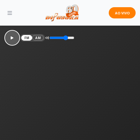
AO VIVO
FM
AM