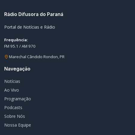
07/08/2026
Guarda Municipal recupera caminhonete furtada durante
05
acompanhamento em Guaíra
07/08/2026
EDITORIAS
Geral
1604
Policial / Trânsito
3393
Rádio Difusora do Paraná