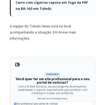
duas vítimas entraram em parada cardiorrespiratória e
equipes tentam a reanimação no local. Uma terceira pessoa
sofreu ferimentos moderados e um bebê foi resgatado em
estado de hipotermia.
Equipes do SAMU e do Corpo de Bombeiros estão no local
realizando o atendimento e os procedimentos de resgate.
LEIA TAMBÉM
Mais dois trechos são interditados para obras de
pavimentação no interior de Marechal Rondon
Carro com cigarros capota em fuga da PRF na BR-
163 em Toledo
A equipe do Toledo News está no local acompanhando a