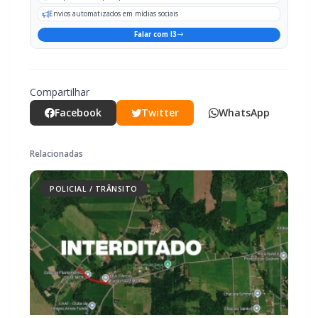
situação. Em breve mais informações.
PARCEIRO
Você quer ter um site profissional para o seu portal de
notícias?
Com a I3 Web Services, seu portal ganha desempenho, estabilidade e
suporte especializado para publicar com confiança e escalar sua
audiência.
RECURSOS DIFERENCIAIS
Site profissional para portal de notícias
Envios automatizados em mídias sociais
Falar com I3
Compartilhar