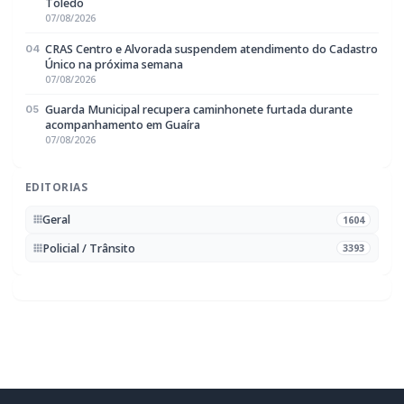
Rondon
BUSCAR
MAIS RECENTES
VER TODAS
Briga de bar com faca e facão deixa homem gravemente
01
ferido na cabeça e autor é preso pela PM em Marechal
Rondon
07/08/2026
Mais dois trechos são interditados para obras de
02
pavimentação no interior de Marechal Rondon
07/08/2026
Carro com cigarros capota em fuga da PRF na BR-163 em
03
Toledo
07/08/2026
CRAS Centro e Alvorada suspendem atendimento do Cadastro
04
Único na próxima semana