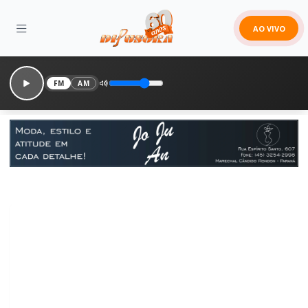
AO VIVO
FM
AM