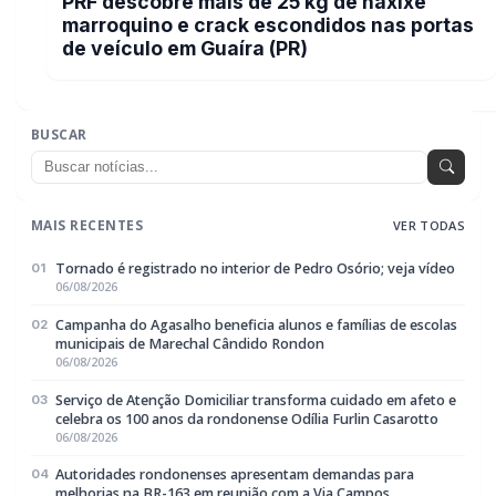
PRF descobre mais de 25 kg de haxixe
marroquino e crack escondidos nas portas
de veículo em Guaíra (PR)
BUSCAR
MAIS RECENTES
VER TODAS
Tornado é registrado no interior de Pedro Osório; veja vídeo
01
06/08/2026
Campanha do Agasalho beneficia alunos e famílias de escolas
02
municipais de Marechal Cândido Rondon
06/08/2026
Serviço de Atenção Domiciliar transforma cuidado em afeto e
03
celebra os 100 anos da rondonense Odília Furlin Casarotto
06/08/2026
Autoridades rondonenses apresentam demandas para
04
melhorias na BR-163 em reunião com a Via Campos