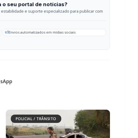
sApp
POLICIAL / TRÂNSITO
Carro com cigarros capota em fuga da
PRF na BR-163 em Toledo