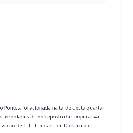
o Pontes, foi acionada na tarde desta quarta-
proximidades do entreposto da Cooperativa
sso ao distrito toledano de Dois Irmãos.
riais de grande monta em um dos veículos
lveu pelo menos três bitrens que