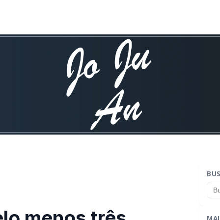
BU
elo menos três
MAI