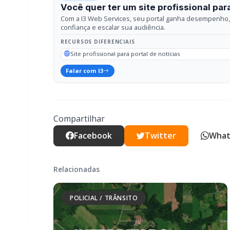
Compartilhar
Facebook
Twitter
What
Relacionadas
POLICIAL / TRÂNSITO
Mais dois trechos são interditados para
obras de pavimentação no interior de
Marechal Rondon