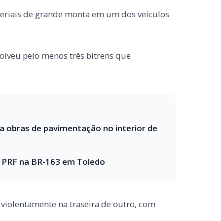
ra obras de pavimentação no interior de
a PRF na BR-163 em Toledo
iolentamente na traseira de outro, com
caminhão ficou pendurada e praticamente
tos porque estava usando o cinco de