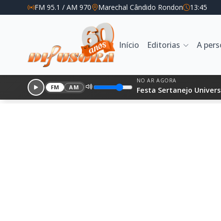
FM 95.1 / AM 970
Marechal Cândido Rondon
13:45
Início
Editorias
A per
NO AR AGORA
FM
AM
Festa Sertanejo Univers