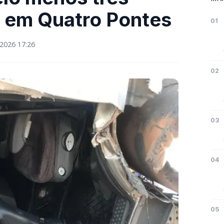
3 em Quatro Pontes
01
2026 17:26
02
03
04
05