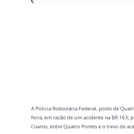
A Policia Rodoviária Federal, posto de Quatr
feira, em razão de um acidente na BR 163, 
Coamo, entre Quatro Pontes e o trevo de ace
Foi uma colisão traseira com danos mate
envolvidos.
Foi apurado no local que o acidente envo
trafegavam no sentido a Quatro Pontes.