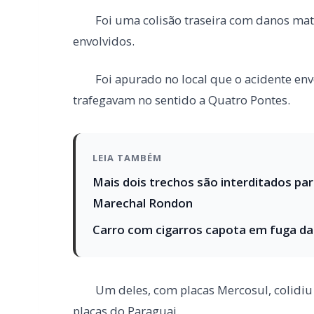
LEIA TAMBÉM
Mais dois trechos são interditados pa
Marechal Rondon
Carro com cigarros capota em fuga d
Um deles, com placas Mercosul, colidiu v
placas do Paraguai.
Com a violência do impacto a cabine do 
destruída.
O motorista disse que não sofreu ferimen
segurança.