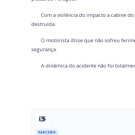
A dinâmica do acidente não foi totalment
PARCEIRO
Você quer ter um site profissional para
Com a I3 Web Services, seu portal ganha desempenho, 
confiança e escalar sua audiência.
RECURSOS DIFERENCIAIS
Site profissional para portal de notícias
Falar com I3