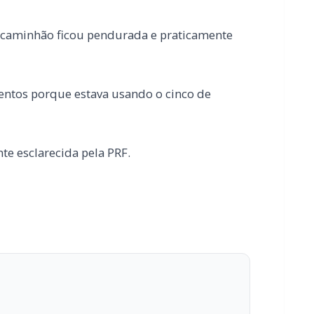
e esclarecida pela PRF.
 o seu portal de notícias?
estabilidade e suporte especializado para publicar com
Envios automatizados em mídias sociais