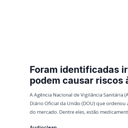
Foram identificadas i
podem causar riscos 
A Agência Nacional de Vigilância Sanitária 
Diário Oficial da União (DOU) que ordenou 
do mercado. Dentre eles, estão medicament
Audioclean
A agência determinou a proibição de todos
vendido como um suplemento para melhora
da propaganda e anúncio de venda do produt
Além disso, é fabricado por empresa desco