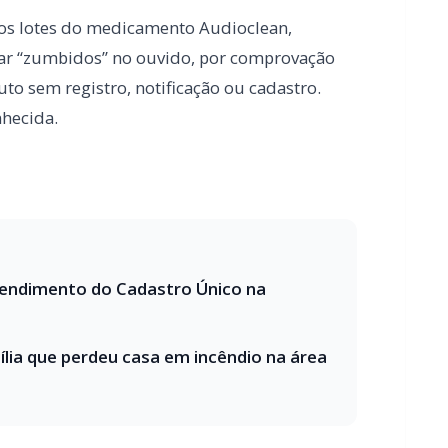
endimento do Cadastro Único na
ia que perdeu casa em incêndio na área
 Uplife, comercializado como cápsula
 comprovação da propaganda sem registro,
m de sua fabricação é desconhecida.