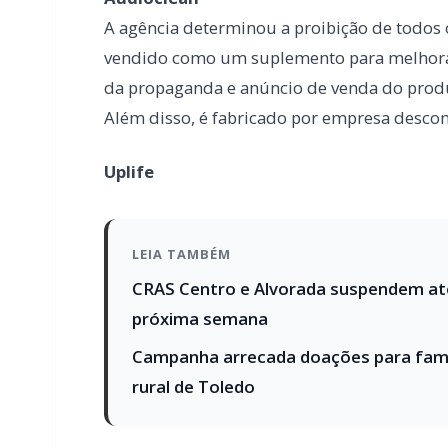
Uplife
LEIA TAMBÉM
CRAS Centro e Alvorada suspendem at
próxima semana
Campanha arrecada doações para famíl
rural de Toledo
Também foi alvo da autarquia o suplemento
emagrecedora. A decisão aponta que houve
notificação ou cadastro na Anvisa e a orige
Paracetamol