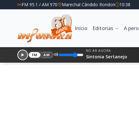
FM 95.1 / AM 970
Marechal Cândido Rondon
10:38
Início
Editorias
A per
NO AR AGORA
FM
AM
Sintonia Sertanejo