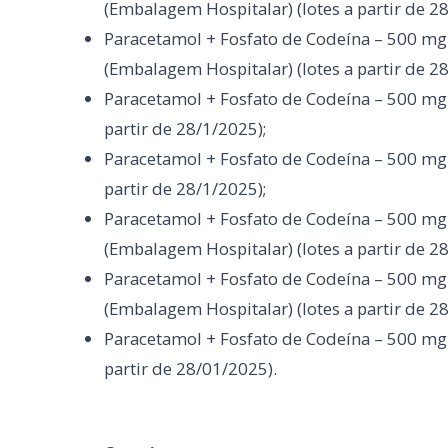
partir de 28/1/2025);
Paracetamol + Fosfato de Codeína – 500 mg 
(Embalagem Hospitalar) (lotes a partir de 2
Paracetamol + Fosfato de Codeína – 500 mg 
(Embalagem Hospitalar) (lotes a partir de 2
Paracetamol + Fosfato de Codeína – 500 mg +
partir de 28/01/2025).
Creatina
A empresa Basecol Mix Indústria e Comérci
recolhimento voluntário de produtos com c
irregularidades na fórmula. Foram afetados
Cream, Pasta de Creatina e Creme de Creatin