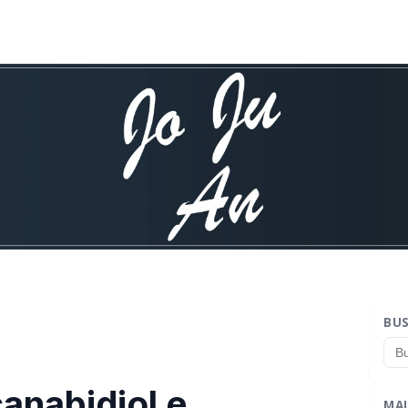
BU
canabidiol e
MAI