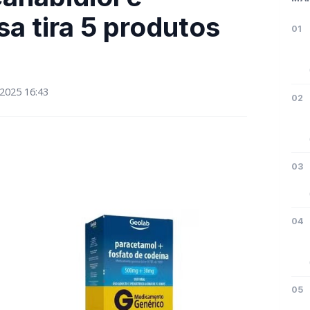
a tira 5 produtos
01
2025 16:43
02
03
04
05