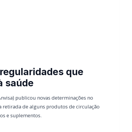
rregularidades que
à saúde
(Anvisa) publicou novas determinações no
a retirada de alguns produtos de circulação
os e suplementos.
 os lotes do medicamento Audioclean,
r “zumbidos” no ouvido, por comprovação
o sem registro, notificação ou cadastro.
nhecida.