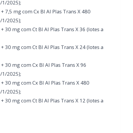
+ 30 mg com Cx Bl Al Plas Trans X 96
8/1/2025);
+ 30 mg com Cx Bl Al Plas Trans X 480
8/1/2025);
 30 mg com Ct Bl Al Plas Trans X 12 (lotes a
o de Alimentos também iniciou o
reatina monoidratada devido a
 todos das marcas Creatina Creamy, Crea
a.