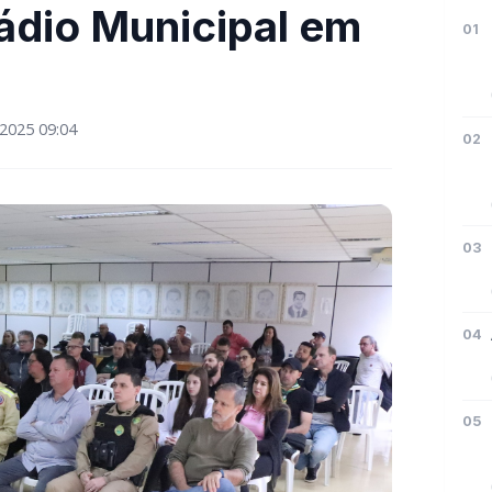
ádio Municipal em
01
2025 09:04
02
03
04
05