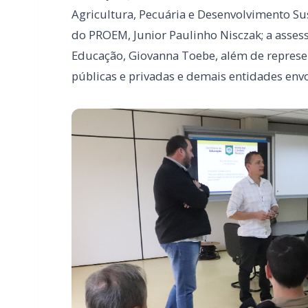
INMET monitora a possível formação d
Uruguai, Sul do Brasil e Oceano Atlânti
Participaram da reunião de organização o vic
Educação, João Klein; o secretário de Mobili
Agricultura, Pecuária e Desenvolvimento Sus
do PROEM, Junior Paulinho Nisczak; a assess
Educação, Giovanna Toebe, além de represen
públicas e privadas e demais entidades envo