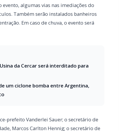
va”, será antecipado para o dia 6 de
nicipal Valdir Schneider. A concentração dos
a avenida Irio Jacob Welp, com início do
á pela própria avenida Irio Jacob Welp, e a
do evento, algumas vias nas imediações do
ículos. Também serão instalados banheiros
entração. Em caso de chuva, o evento será
Usina da Cercar será interditado para