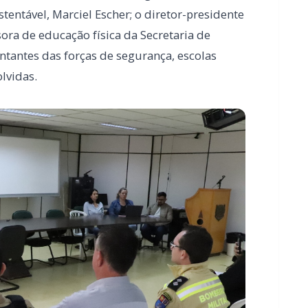
e um ciclone bomba entre Argentina,
co
e-prefeito Vanderlei Sauer; o secretário de
dade, Marcos Carlton Hennig; o secretário de
tentável, Marciel Escher; o diretor-presidente
ora de educação física da Secretaria de
tantes das forças de segurança, escolas
lvidas.