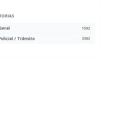
TORIAS
Geral
1592
Policial / Trânsito
3382