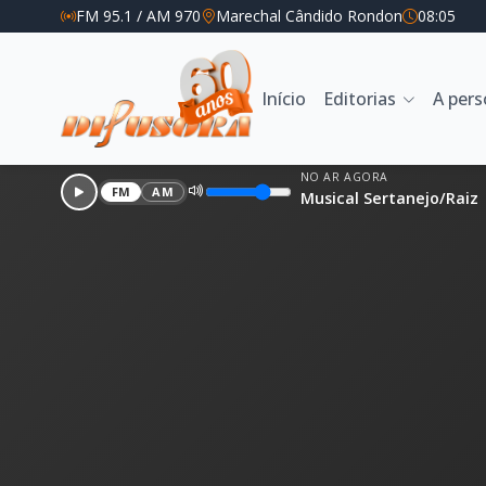
FM 95.1 / AM 970
Marechal Cândido Rondon
08:05
Início
Editorias
A per
NO AR AGORA
FM
AM
Musical Sertanejo/Raiz