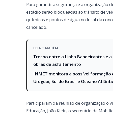
O evento, que terá como tema “Cidadania Ati
setembro (sábado) e ocorrerá no Estádio Mu
participantes está marcada para as 14h30, n
desfile previsto para as 15h30. A entrada ser
dispersão acontecerá na rua Ceará.
Para garantir a segurança e a organização 
estádio serão bloqueadas ao trânsito de ve
químicos e pontos de água no local da conc
cancelado.
LEIA TAMBÉM
Trecho entre a Linha Bandeirantes e a 
obras de asfaltamento