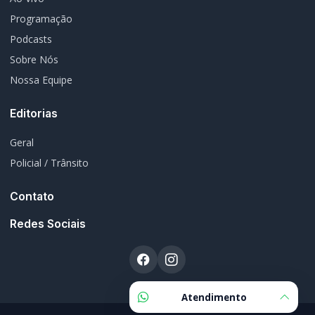
Nossa Equipe
Editorias
Geral
Policial / Trânsito
Contato
Redes Sociais
© 2026 Rádio Difusora do Paraná. Todos os direitos reservados.
Desenvolvimento e Hospedagem:
I3 Web Services
Termos de Uso
Política de Privacidade
Política Editorial
Fale Conosco
Atendimento