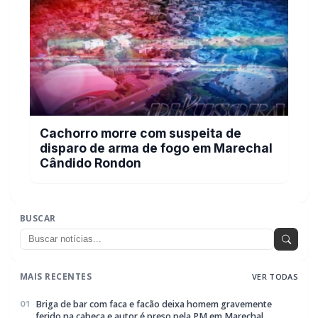
Cachorro morre com suspeita de
disparo de arma de fogo em Marechal
Cândido Rondon
BUSCAR
MAIS RECENTES
VER TODAS
Briga de bar com faca e facão deixa homem gravemente
01
ferido na cabeça e autor é preso pela PM em Marechal
Rondon
07/08/2026
Mais dois trechos são interditados para obras de
02
pavimentação no interior de Marechal Rondon