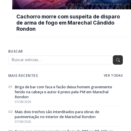
Carro com cigarros capota em fuga da PRF na BR-163 em
03
Toledo
07/08/2026
CRAS Centro e Alvorada suspendem atendimento do Cadastro
04
Único na próxima semana
07/08/2026
Guarda Municipal recupera caminhonete furtada durante
05
acompanhamento em Guaíra
07/08/2026
EDITORIAS
Geral
1604
Policial / Trânsito
3393