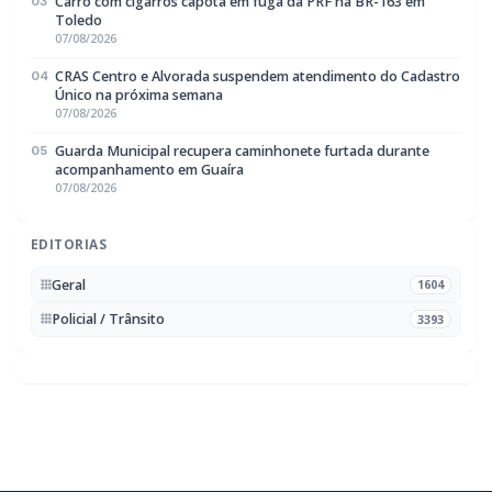
Rádio Difusora do Paraná
Portal de Notícias e Rádio
Frequência:
FM 95.1 / AM 970
Marechal Cândido Rondon, PR
Navegação
Notícias
Ao Vivo
Programação
Podcasts
Sobre Nós
Nossa Equipe