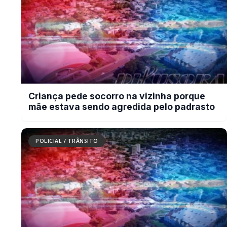
Cachorro morre com suspeita de
disparo de arma de fogo em Marechal
Cândido Rondon
BUSCAR
MAIS RECENTES
VER TODAS
Briga de bar com faca e facão deixa homem gravemente
01
ferido na cabeça e autor é preso pela PM em Marechal
Rondon
07/08/2026
Mais dois trechos são interditados para obras de
02
pavimentação no interior de Marechal Rondon
07/08/2026