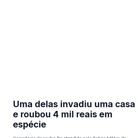
Ocorrência de roubo foi atendida pela Policia Militar
de Marechal Cândido Rondon por volta das 03 horas e
40 minutos da madrugada de ontem (22), numa
residência a Rua Manaus, no Bairro Recanto Feliz.
No local o solicitante informou que estava dormindo e
momentos antes foi surpreendido por uma mulher
que abriu a janela da casa , colocou a mão na sua
boca e subtraíu cerca de R$ 4.000,00 em espécie.
Segundo ele o dinheiro estava embaixo de seu
travesseiro.
LEIA TAMBÉM
Mais dois trechos são interditados para
obras de pavimentação no interior de
Marechal Rondon