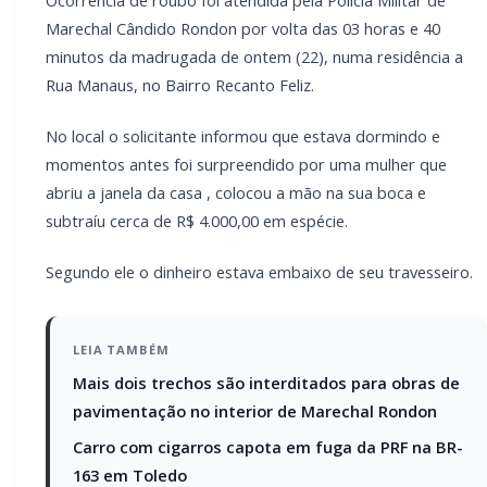
Carro com cigarros capota em fuga da PRF
na BR-163 em Toledo
Informou a equipe que não conseguiu reagir porque
foi pego enquanto estava dormindo e que após a
ação a autora saiu novamente pela janela, pulou o
muro da casa , entrou em um veículo Gol de cor prata
e evadiu-se rapidamente.
Também não soube informar as características fisicas
da mulher.
A equipe policial realizou patrulhamento na região,
porém não obteve êxito em localizar a autora ou o
veículo por ela ocupado.