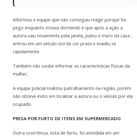
PRESA POR FURTO DE ITENS EM SUPERMERCADO
Outra ocorrência, esta de furto, foi atendida em um
supermercado a rua Dom Pedro , centro da cidade.
No local o gerente relatou que pela manhã uma
mulher , com cabelo vermelho, pediu certa
quantidade de carne, saiu sem passar o produto no
caixa e não foi possível abordá-la.
No periodo da tarde a mesma mulher retornou,
agora com o cabelo pintado de preto, foi até as
prateleiras e começou a esconder uma serie de itens
numa mochila, totalizando R$188,99 em produtos.
Ela acabou surpreendida por funcionários e imagens
de câmeras de monitoramento registraram os fatos.
A autora foi identificada e afirmou à equipe policial