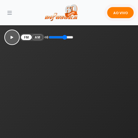
AO VIVO
FM
AM