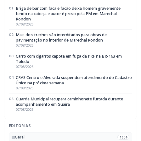
Briga de bar com faca e facão deixa homem gravemente
01
ferido na cabeça e autor é preso pela PM em Marechal
Rondon
07/08/2026
Mais dois trechos são interditados para obras de
02
pavimentação no interior de Marechal Rondon
07/08/2026
Carro com cigarros capota em fuga da PRF na BR-163 em
03
Toledo
07/08/2026
CRAS Centro e Alvorada suspendem atendimento do Cadastro
04
Único na próxima semana
07/08/2026
Guarda Municipal recupera caminhonete furtada durante
05
acompanhamento em Guaíra
07/08/2026
EDITORIAS
Geral
1604