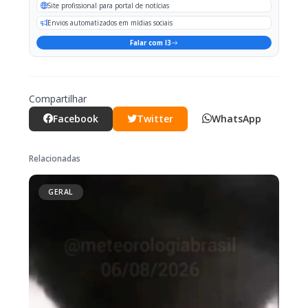
Compartilhar
Facebook
Twitter
WhatsApp
Relacionadas
GERAL
Tornado é registrado no interior de
Pedro Osório; veja vídeo