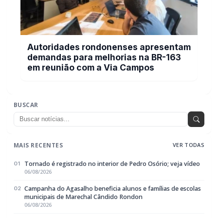
Autoridades rondonenses apresentam
demandas para melhorias na BR-163
em reunião com a Via Campos
BUSCAR
MAIS RECENTES
VER TODAS
Tornado é registrado no interior de Pedro Osório; veja vídeo
01
06/08/2026
Campanha do Agasalho beneficia alunos e famílias de escolas
02
municipais de Marechal Cândido Rondon
06/08/2026
Serviço de Atenção Domiciliar transforma cuidado em afeto e
03
celebra os 100 anos da rondonense Odília Furlin Casarotto
06/08/2026
Autoridades rondonenses apresentam demandas para
04