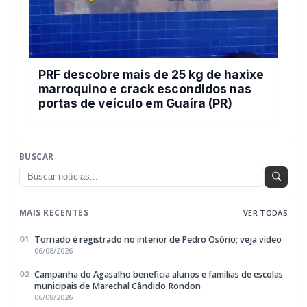
PRF descobre mais de 25 kg de haxixe
marroquino e crack escondidos nas
portas de veículo em Guaíra (PR)
BUSCAR
MAIS RECENTES
VER TODAS
Tornado é registrado no interior de Pedro Osório; veja vídeo
01
06/08/2026
Campanha do Agasalho beneficia alunos e famílias de escolas
02
municipais de Marechal Cândido Rondon
06/08/2026
Serviço de Atenção Domiciliar transforma cuidado em afeto e
03
celebra os 100 anos da rondonense Odília Furlin Casarotto
06/08/2026
Autoridades rondonenses apresentam demandas para
04