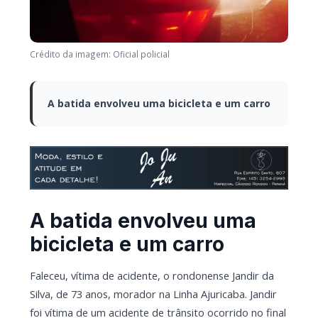
Crédito da imagem: Oficial policial
A batida envolveu uma bicicleta e um carro
A batida envolveu uma
bicicleta e um carro
Faleceu, vítima de acidente, o rondonense Jandir da
Silva, de 73 anos, morador na Linha Ajuricaba. Jandir
foi vítima de um acidente de trânsito ocorrido no final
da tarde desta terça-feira (18) no cruzamento das
Ruas Paraná com Travessa Estrela, na Vila Gaúcha em
Marechal Cândido Rondon.