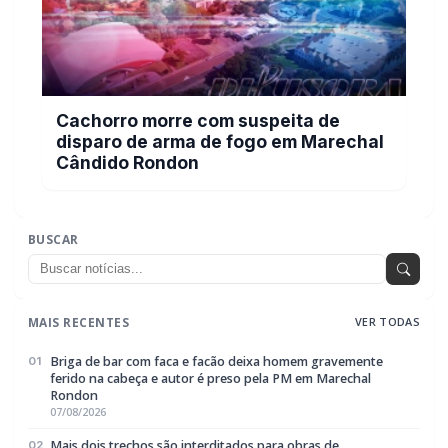
Cachorro morre com suspeita de
disparo de arma de fogo em Marechal
Cândido Rondon
BUSCAR
MAIS RECENTES
VER TODAS
Briga de bar com faca e facão deixa homem gravemente
01
ferido na cabeça e autor é preso pela PM em Marechal
Rondon
07/08/2026
Mais dois trechos são interditados para obras de
02
pavimentação no interior de Marechal Rondon
07/08/2026
Carro com cigarros capota em fuga da PRF na BR-163 em
03
Toledo