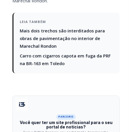
Mais dois trechos são interditados para
obras de pavimentação no interior de
Marechal Rondon
Carro com cigarros capota em fuga da PRF
na BR-163 em Toledo
PARCEIRO
Você quer ter um site profissional para o seu
portal de notícias?
Com a I3 Web Services, seu portal ganha desempenho,
estabilidade e suporte especializado para publicar com
confiança e escalar sua audiência.
RECURSOS DIFERENCIAIS
Site profissional para portal de notícias