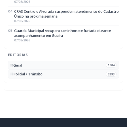
Rádio Difusora do Paraná
Portal de Notícias e Rádio
Frequência:
FM 95.1 / AM 970
Marechal Cândido Rondon, PR
Navegação
Notícias
Ao Vivo
Programação
Podcasts