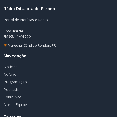
Sobre Nós
Nossa Equipe
Editorias
Geral
Policial / Trânsito
Contato
Redes Sociais
© 2026 Rádio Difusora do Paraná. Todos os direitos reservados.
Desenvolvimento e Hospedagem:
I3 Web Services
Termos de Uso
Política de Privacidade
Política Editorial
Fale Conosco