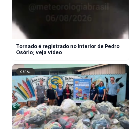
Campanha do Agasalho beneficia
alunos e famílias de escolas
municipais de Marechal Cândido
Rondon
BUSCAR
MAIS RECENTES
VER TODAS
Briga de bar com faca e facão deixa homem gravemente
01
ferido na cabeça e autor é preso pela PM em Marechal
Rondon
07/08/2026
Mais dois trechos são interditados para obras de
02