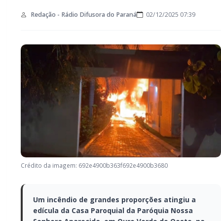
Redação - Rádio Difusora do Paraná
02/12/2025 07:39
Crédito da imagem: 692e4900b363f692e4900b3680
Um incêndio de grandes proporções atingiu
a edícula da Casa Paroquial da Paróquia
Nossa Senhora Aparecida, em Ouro Verde
do Oeste, na noite de segunda-feira, dia 1º