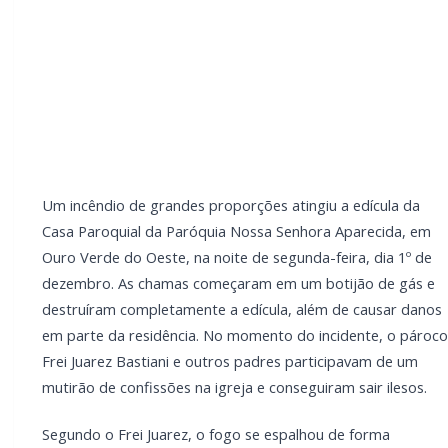
participavam de um mutirão de confissões na igreja e
conseguiram sair ilesos.
Segundo o Frei Juarez, o fogo se espalhou de forma
extremamente rápida, atingindo a varanda e dois
cômodos da Casa Paroquial. A edícula, com cerca de
70 metros quadrados, era utilizada como depósito
devido à reforma do salão paroquial e armazenava
materiais de festa. Todo o conteúdo foi perdido.
A resposta imediata da Defesa Civil Municipal, que
utilizou o caminhão-pipa da prefeitura, foi decisiva
para conter as chamas antes que alcançassem toda a
residência ou casas vizinhas. O Corpo de Bombeiros
de Toledo chegou em seguida, realizando o
resfriamento da estrutura e evitando reignição. De
acordo com a Defesa Civil, o incêndio teve início