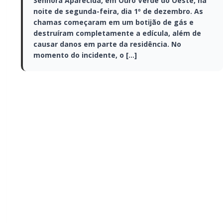
de dezembro. As chamas começaram em
um botijão de gás e destruíram
completamente a edícula, além de causar
danos em parte da residência. No
momento do incidente, o […]
Um incêndio de grandes proporções atingiu a edícula
da Casa Paroquial da Paróquia Nossa Senhora
Aparecida, em Ouro Verde do Oeste, na noite de
segunda-feira, dia 1º de dezembro. As chamas
começaram em um botijão de gás e destruíram
completamente a edícula, além de causar danos em
parte da residência. No momento do incidente, o
pároco Frei Juarez Bastiani e outros padres