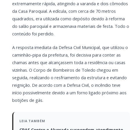
possivelmente devido a um forno ligado próximo aos
botijões de gás.
LEIA TAMBÉM
CRAS Centro e Alvorada suspendem
atendimento do Cadastro Único na próxima
semana
Campanha arrecada doações para família
que perdeu casa em incêndio na área rural
de Toledo
Apesar dos prejuízos materiais, ninguém ficou ferido,
e a comunidade deverá iniciar ações para
reconstrução do espaço atingido.