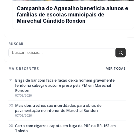
pavimentação no interior de Marechal Rondon
07/08/2026
Carro com cigarros capota em fuga da PRF na BR-163 em
03
Toledo
07/08/2026
CRAS Centro e Alvorada suspendem atendimento do Cadastro
04
Único na próxima semana
07/08/2026
Guarda Municipal recupera caminhonete furtada durante
05
acompanhamento em Guaíra
07/08/2026
EDITORIAS
Geral
1604
Policial / Trânsito
3393