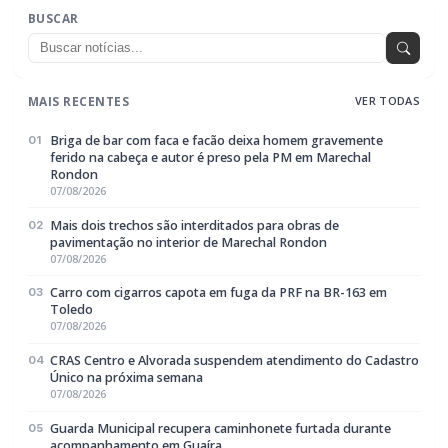
BUSCAR
MAIS RECENTES
VER TODAS
Briga de bar com faca e facão deixa homem gravemente
01
ferido na cabeça e autor é preso pela PM em Marechal
Rondon
07/08/2026
Mais dois trechos são interditados para obras de
02
pavimentação no interior de Marechal Rondon
07/08/2026
Carro com cigarros capota em fuga da PRF na BR-163 em
03
Toledo
07/08/2026
CRAS Centro e Alvorada suspendem atendimento do Cadastro
04
Único na próxima semana
07/08/2026
Guarda Municipal recupera caminhonete furtada durante
05
acompanhamento em Guaíra