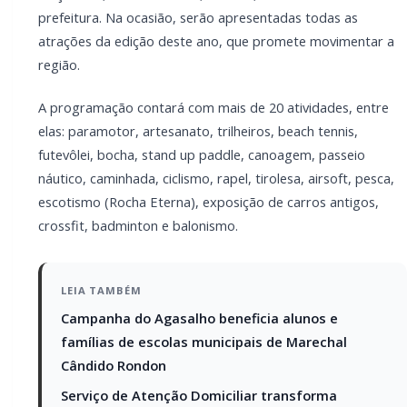
Cândido Rondon
Serviço de Atenção Domiciliar transforma
cuidado em afeto e celebra os 100 anos da
rondonense Odília Furlin Casarotto
Além das práticas esportivas e culturais, o Ecoturismo 2025
trará ainda atrações musicais, que serão anunciadas
durante o evento de lançamento.
“O festival busca valorizar a natureza, o esporte e a cultura,
oferecendo lazer e diversão para todas as idades em um
ambiente que celebra a vida ao ar livre. Um grande público é
esperado e, com isso, a expectativa é de fomentar o
comércio do distrito de Porto Mendes. Será um evento
muito especial”, destacou o secretário de Desenvolvimento
Econômico, Cláudio Kohler, o Claudinho.