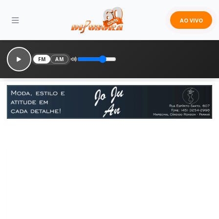
AO VIVO
FM
AM