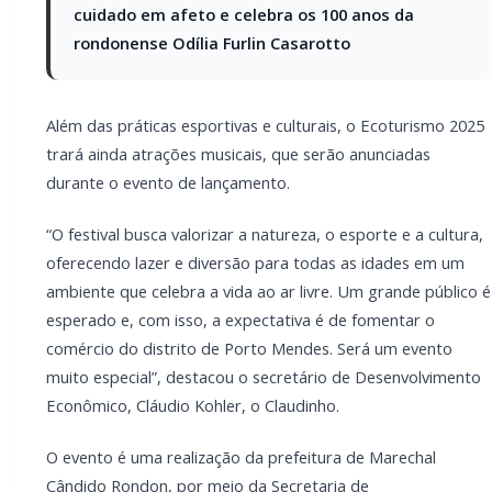
O evento é uma realização da prefeitura de Marechal
Cândido Rondon, por meio da Secretaria de
Desenvolvimento Econômico, com o apoio das Secretarias
de Cultura, Esporte e Lazer, Infraestrutura, Saúde,
Agricultura e PROEM (Fundação Promotora de Eventos) e
de diversas entidades parceiras.
PARCEIRO
Você quer ter um site profissional para o seu portal de
notícias?
Com a I3 Web Services, seu portal ganha desempenho, estabilidade e
suporte especializado para publicar com confiança e escalar sua
audiência.
RECURSOS DIFERENCIAIS
Site profissional para portal de notícias
Envios automatizados em mídias sociais