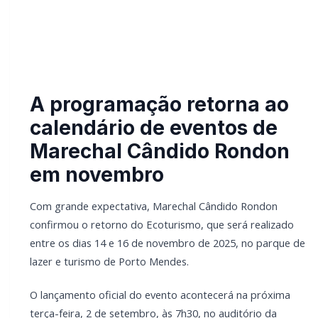
O lançamento oficial do evento acontecerá na próxima
terça-feira, 2 de setembro, às 7h30, no auditório da
prefeitura. Na ocasião, serão apresentadas todas as
atrações da edição deste ano, que promete movimentar a
região.
A programação contará com mais de 20 atividades, entre
elas: paramotor, artesanato, trilheiros, beach tennis,
futevôlei, bocha, stand up paddle, canoagem, passeio
náutico, caminhada, ciclismo, rapel, tirolesa, airsoft, pesca,
escotismo (Rocha Eterna), exposição de carros antigos,
crossfit, badminton e balonismo.
LEIA TAMBÉM
Campanha do Agasalho beneficia alunos e
famílias de escolas municipais de Marechal