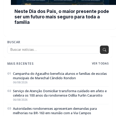
06/08/2026
Autoridades rondonenses apresentam demandas para
03
melhorias na BR-163 em reunião com a Via Campos
06/08/2026
Neste Dia dos Pais, o maior presente pode ser um futuro mais
04
seguro para toda a família
06/08/2026
ABEC realiza bazar social gratuito nesta sexta-feira em
05
Marechal Rondon
06/08/2026
EDITORIAS
Geral
1601
Policial / Trânsito
3386