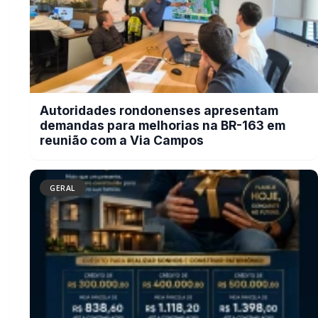
Neste Dia dos Pais, o maior presente pode
ser um futuro mais seguro para toda a
família
BUSCAR
MAIS RECENTES
VER TODAS
Campanha do Agasalho beneficia alunos e famílias de escolas
01
municipais de Marechal Cândido Rondon
06/08/2026
Serviço de Atenção Domiciliar transforma cuidado em afeto e
02
celebra os 100 anos da rondonense Odília Furlin Casarotto