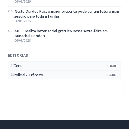
Rádio Difusora do Paraná
Portal de Notícias e Rádio
Frequência:
FM 95.1 / AM 970
Marechal Cândido Rondon, PR
Navegação
Notícias
Ao Vivo
Programação
Podcasts
Sobre Nós