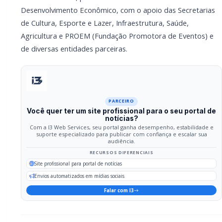
Falar com I3
Compartilhar
Facebook
Twitter
WhatsApp
Relacionadas
GERAL
Campanha do Agasalho beneficia alunos e