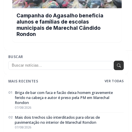
MAIS RECENTES
VER TODAS
Briga de bar com faca e facão deixa homem gravemente
01
ferido na cabeça e autor é preso pela PM em Marechal
Rondon
07/08/2026
Mais dois trechos são interditados para obras de
02
pavimentação no interior de Marechal Rondon
07/08/2026
Carro com cigarros capota em fuga da PRF na BR-163 em
03
Toledo
07/08/2026
CRAS Centro e Alvorada suspendem atendimento do Cadastro
04
Único na próxima semana
07/08/2026
Guarda Municipal recupera caminhonete furtada durante
05
acompanhamento em Guaíra
07/08/2026