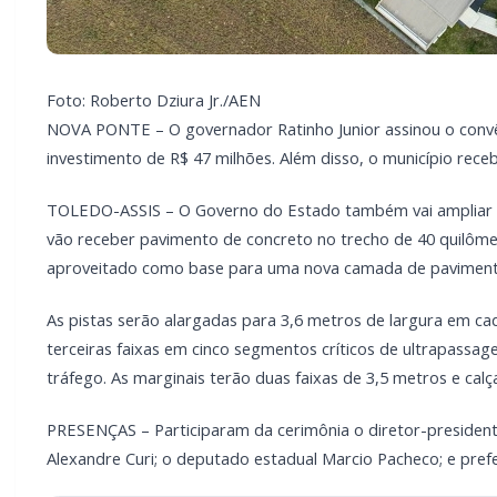
aproveitado como base para uma nova camada de pavimento
As pistas serão alargadas para 3,6 metros de largura em c
terceiras faixas em cinco segmentos críticos de ultrapassag
tráfego. As marginais terão duas faixas de 3,5 metros e ca
PRESENÇAS – Participaram da cerimônia o diretor-presidente
Alexandre Curi; o deputado estadual Marcio Pacheco; e prefe
Você que
Com a I3 Web Services, seu portal ganha 
Site profissional para portal de notícias
Envios automatizados em mídias sociais