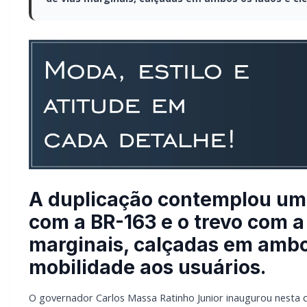
A duplicação contemplou um 
com a BR-163 e o trevo com a
marginais, calçadas em ambos
mobilidade aos usuários.
O governador Carlos Massa Ratinho Junior inaugurou nesta 
investiu R$ 51,1 milhões na modernização da rodovia, exe
de Infraestrutura e Logística (Seil).
A duplicação contemplou um trecho de 3,29 quilômetros, ent
calçadas em ambos os lados e ciclovia, garantindo mais se
vertical, além de paisagismo nos espaços laterais à pista.
A obra contemplou ainda a pavimentação do acesso ao Cen
150 metros.