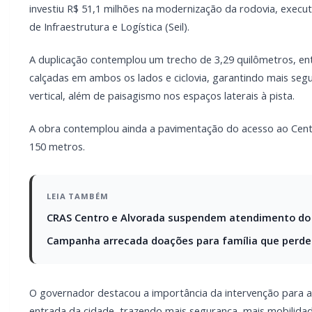
LEIA TAMBÉM
CRAS Centro e Alvorada suspendem atendimento do
Campanha arrecada doações para família que perdeu
O governador destacou a importância da intervenção para 
entrada da cidade, trazendo mais segurança, mais mobilidade 
Segundo o governador, novos projetos já estão em andament
prefeitura e o setor produtivo, para a continuidade da Ave
urbano”, avaliou. “Toledo tem uma contribuição econômica m
O secretário estadual de Infraestrutura e Logística, Sandro
“É uma obra muito esperada. Dividimos o projeto em três et
grande corredor de produção, com ampliação de capacidade