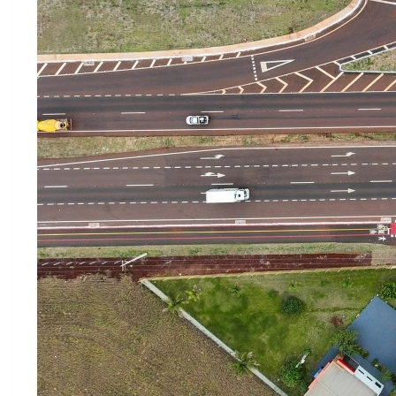
Foto: Roberto Dziura Jr./AEN
NOVA PONTE – O governador Ratinho Junior assinou o convê
investimento de R$ 47 milhões. Além disso, o município rec
TOLEDO-ASSIS – O Governo do Estado também vai ampliar a c
vão receber pavimento de concreto no trecho de 40 quilômet