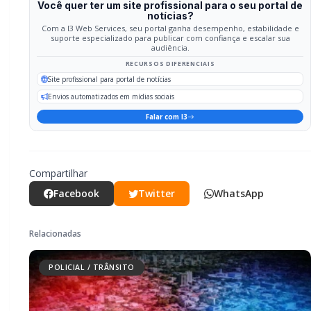
graves ferimentos nos olhos em Marechal
Rondon
Homem agride esposa e foge após ser flagrado
com mensagens de traição no celular em
Marechal Rondon
Durante a mesma ação, a PM também abordou um
motociclista sem CNH, cuja motocicleta estava com
licenciamento atrasado, sendo igualmente apreendida.
PARCEIRO
Você quer ter um site profissional para o seu portal de
notícias?
Com a I3 Web Services, seu portal ganha desempenho, estabilidade e
suporte especializado para publicar com confiança e escalar sua
audiência.