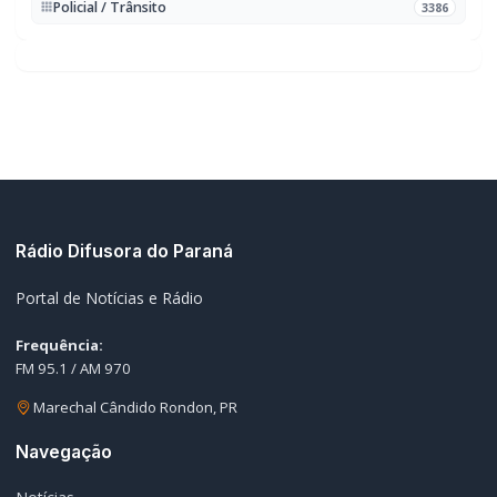
Campanha do Agasalho beneficia alunos e famílias de escolas
02
municipais de Marechal Cândido Rondon
06/08/2026
Serviço de Atenção Domiciliar transforma cuidado em afeto e
03
celebra os 100 anos da rondonense Odília Furlin Casarotto
06/08/2026
Autoridades rondonenses apresentam demandas para
04
melhorias na BR-163 em reunião com a Via Campos
06/08/2026
Neste Dia dos Pais, o maior presente pode ser um futuro mais
05
seguro para toda a família
06/08/2026
EDITORIAS
Geral
1602
Policial / Trânsito
3386