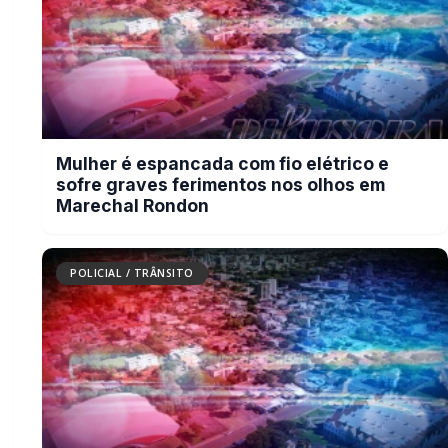
RECURSOS DIFERENCIAIS
Site profissional para portal de notícias
Envios automatizados em mídias sociais
Falar com I3
Compartilhar
Facebook
Twitter
WhatsApp
Relacionadas
POLICIAL / TRÂNSITO