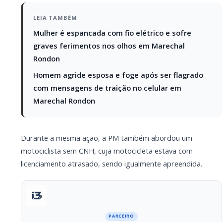
Na noite de 28 de dezembro de 2025, às 22h30, policiais
militares realizavam patrulhamento próximo ao Lago
Municipal de Mercedes quando flagraram um veículo
VW/Gol realizando manobras de derrapagem na via pública.
O condutor foi abordado e apresentava sinais visíveis de
embriaguez, além de não possuir CNH. O teste do
etilômetro apontou 0,84 mg/L — resultando em 0,77 mg/L
considerado, índice que configura crime de trânsito. Ele
recebeu voz de prisão.
O veículo ainda apresentava débitos e foi recolhido ao pátio
do Detran, com as autuações correspondentes.
LEIA TAMBÉM
Mulher é espancada com fio elétrico e sofre