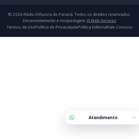
Podcasts
Sobre Nós
Nossa Equipe
Editorias
Geral
Policial / Trânsito
Contato
Redes Sociais
Atendimento
© 2026 Rádio Difusora do Paraná. Todos os direitos reservados.
Desenvolvimento e Hospedagem:
I3 Web Services