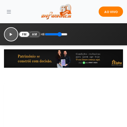
AO VIVO
FM
AM