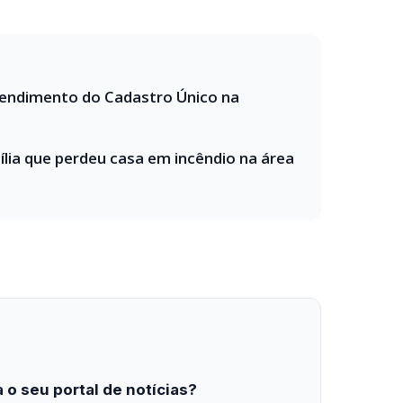
ia que perdeu casa em incêndio na área
 o seu portal de notícias?
estabilidade e suporte especializado para publicar com
Envios automatizados em mídias sociais