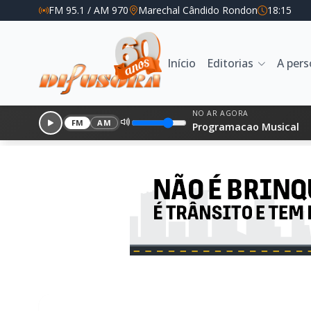
FM 95.1 / AM 970
Marechal Cândido Rondon
18:15
Início
Editorias
A per
NO AR AGORA
FM
AM
Programacao Musical