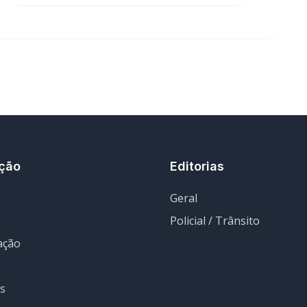
ção
Editorias
Geral
Policial / Trânsito
ação
s
uipe
ervados.
Termos d