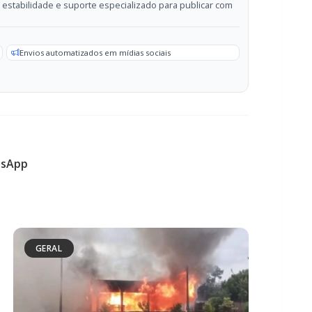
sApp
GERAL
Campanha arrecada doações para
família que perdeu casa em incêndio na
área rural de Toledo