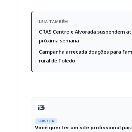
Campanha arrecada doações para famíl
rural de Toledo
PARCEIRO
Você quer ter um site profissional para
Com a I3 Web Services, seu portal ganha desempenho, 
confiança e escalar sua audiência.
RECURSOS DIFERENCIAIS
Site profissional para portal de notícias
Falar com I3