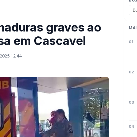
maduras graves ao
MAI
sa em Cascavel
01
2025 12:44
02
03
04