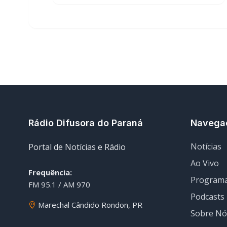
Rádio Difusora do Paraná
Navega
Notícias
Portal de Notícias e Rádio
Ao Vivo
Frequência:
Program
FM 95.1 / AM 970
Podcasts
Marechal Cândido Rondon, PR
Sobre Nó
Nossa Eq
© 2026 Rádio Difusora do Paraná. Todos os direitos res
Desenvolvimento e Hospedagem:
I3 Web Services