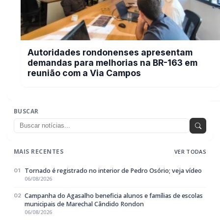
06/08/2026
Campanha do Agasalho beneficia alunos e famílias de escolas
02
municipais de Marechal Cândido Rondon
06/08/2026
Serviço de Atenção Domiciliar transforma cuidado em afeto e
03
celebra os 100 anos da rondonense Odília Furlin Casarotto
06/08/2026
Autoridades rondonenses apresentam demandas para
04
melhorias na BR-163 em reunião com a Via Campos
06/08/2026
Neste Dia dos Pais, o maior presente pode ser um futuro mais
05
seguro para toda a família
06/08/2026
EDITORIAS
Geral
1602
Policial / Trânsito
3386