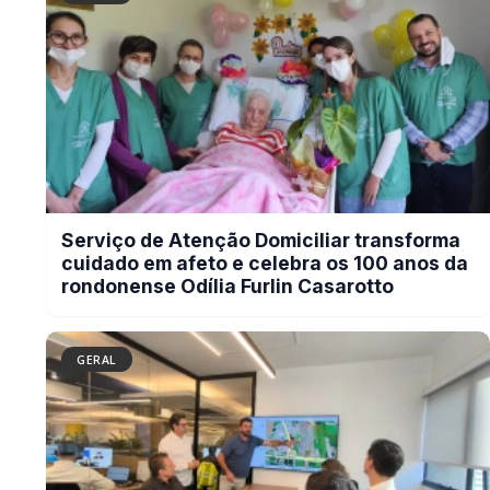
Autoridades rondonenses apresentam
demandas para melhorias na BR-163
em reunião com a Via Campos
BUSCAR
MAIS RECENTES
VER TODAS
Tornado é registrado no interior de Pedro Osório; veja vídeo
01