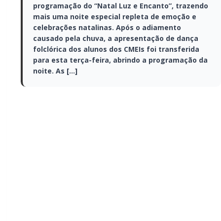
programação do “Natal Luz e Encanto”,
trazendo mais uma noite especial repleta
de emoção e celebrações natalinas. Após o
adiamento causado pela chuva, a
apresentação de dança folclórica dos
alunos dos CMEIs foi transferida para esta
terça-feira, abrindo a programação da
noite. As […]
A prefeitura de Marechal Cândido Rondon dá
continuidade, nesta terça-feira (09), à programação
do “Natal Luz e Encanto”, trazendo mais uma noite
especial repleta de emoção e celebrações natalinas.