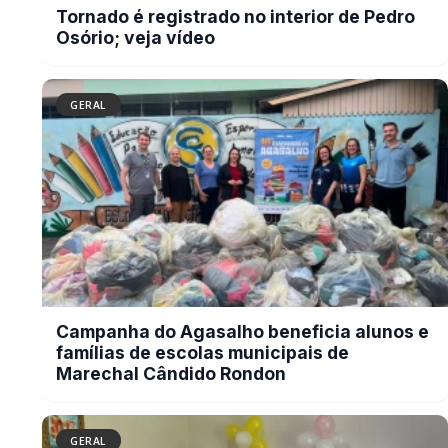
alunos e famílias de escolas
municipais de Marechal Cândido
Rondon
GERAL
Serviço de Atenção Domiciliar
transforma cuidado em afeto e
celebra os 100 anos da rondonense
Odília Furlin Casarotto
GERAL