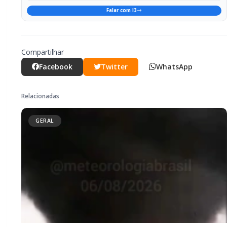
Tornado é registrado no interior de
Pedro Osório; veja vídeo
GERAL
Campanha do Agasalho beneficia