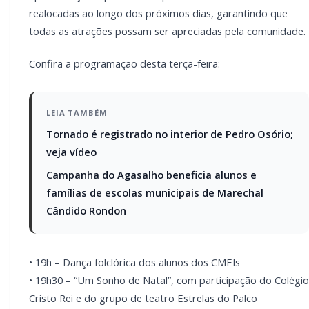
• 19h – Dança folclórica dos alunos dos CMEIs
• 19h30 – “Um Sonho de Natal”, com participação do
Colégio Cristo Rei e do grupo de teatro Estrelas do
Palco
• 20h – Chegada do Papai Noel
A comunidade está convidada a participar, celebrar e
viver intensamente a magia do Natal em Marechal
Cândido Rondon.
Local: Praça em frente à matriz da igreja Católica, rua
Mem de Sá, 800.
PARCEIRO