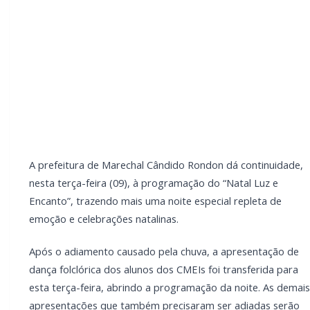
Após o adiamento causado pela chuva, a
apresentação de dança folclórica dos alunos dos
CMEIs foi transferida para esta terça-feira, abrindo a
programação da noite. As demais apresentações que
também precisaram ser adiadas serão realocadas ao
longo dos próximos dias, garantindo que todas as
atrações possam ser apreciadas pela comunidade.
Confira a programação desta terça-feira:
LEIA TAMBÉM
Tornado é registrado no interior de Pedro
Osório; veja vídeo
Campanha do Agasalho beneficia alunos e
famílias de escolas municipais de Marechal
Cândido Rondon