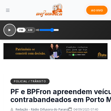
AO VIVO
FM
AM
POLICIAL / TRÂNSITO
PF e BPFron apreendem veícu
contrabandeados em Porto 
Redação - Rádio Difusora do Paraná
04/09/2025 07:40