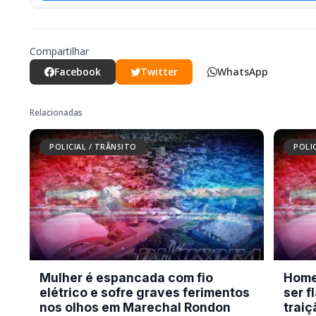
Compartilhar
Facebook
Twitter
WhatsApp
Relacionadas
POLICIAL / TRÂNSITO
POLI
Mulher é espancada com fio
Home
elétrico e sofre graves ferimentos
ser 
nos olhos em Marechal Rondon
traiç