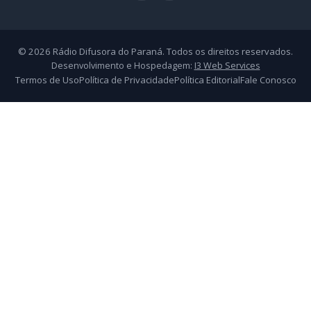
© 2026 Rádio Difusora do Paraná. Todos os direitos reservados.
Desenvolvimento e Hospedagem:
I3 Web Services
Termos de Uso
Política de Privacidade
Política Editorial
Fale Conosco