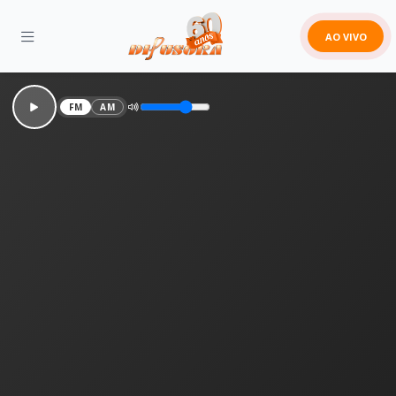
AO VIVO
FM
AM