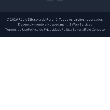
© 2026 Rádio Difusora do Paraná. Todos os direitos reservados.
Desenvolvimento e Hospedagem:
I3 Web Services
Termos de Uso
Política de Privacidade
Política Editorial
Fale Conosco