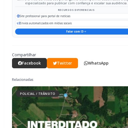
especializado para publicar com confiança e escalar sua audiência.
RECURSOS DIFERENCIAIS
Site profissional para portal de notícias
Envios automatizados em mídias sociais
Falar com I3
Compartilhar
Facebook
Twitter
WhatsApp
Relacionadas
POLICIAL / TRÂNSITO