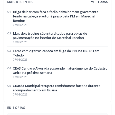
MAIS RECENTES
VER TODAS
Briga de bar com faca e facão deixa homem gravemente
01
ferido na cabeça e autor é preso pela PM em Marechal
Rondon
07/08/2026
Mais dois trechos são interditados para obras de
02
pavimentação no interior de Marechal Rondon
07/08/2026
Carro com cigarros capota em fuga da PRF na BR-163 em
03
Toledo
07/08/2026
CRAS Centro e Alvorada suspendem atendimento do Cadastro
04
Único na próxima semana
07/08/2026
Guarda Municipal recupera caminhonete furtada durante
05
acompanhamento em Guaíra
07/08/2026
EDITORIAS