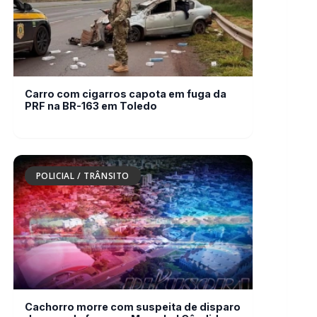
PRF na BR-163 em Toledo
POLICIAL / TRÂNSITO
Cachorro morre com suspeita de disparo
de arma de fogo em Marechal Cândido
Rondon