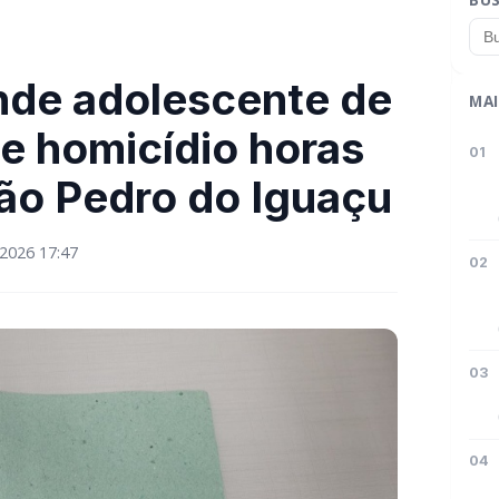
ende adolescente de
MAI
de homicídio horas
01
ão Pedro do Iguaçu
2026 17:47
02
03
04