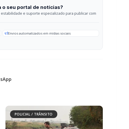
sApp
POLICIAL / TRÂNSITO
Carro com cigarros capota em fuga da