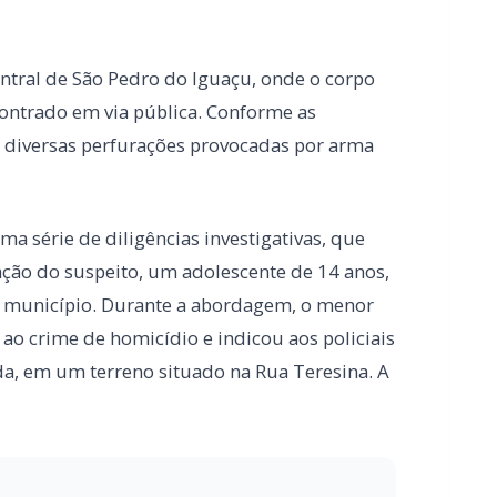
a série de diligências investigativas, que
ação do suspeito, um adolescente de 14 anos,
o município. Durante a abordagem, o menor
 ao crime de homicídio e indicou aos policiais
ada, em um terreno situado na Rua Teresina. A
ra obras de pavimentação no interior de
a PRF na BR-163 em Toledo