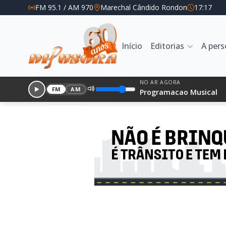
FM 95.1 / AM 970
Marechal Cândido Rondon
17:17
Início
Editorias
A per
NO AR AGORA
FM
AM
Programacao Musical