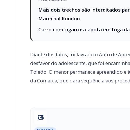
Diante dos fatos, foi lavrado o Auto de Apr
desfavor do adolescente, que foi encaminh
Toledo. O menor permanece apreendido e à 
da Comarca, que dará sequência aos procedi
PARCEIRO
Você quer ter um site profissional para
Com a I3 Web Services, seu portal ganha desempenho, 
confiança e escalar sua audiência.
RECURSOS DIFERENCIAIS
Site profissional para portal de notícias