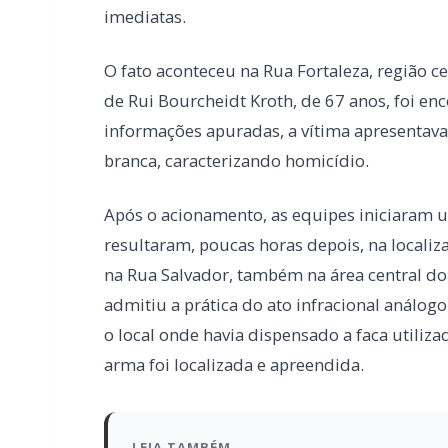
branca, caracterizando homicídio.
Após o acionamento, as equipes iniciaram um
resultaram, poucas horas depois, na localiz
na Rua Salvador, também na área central d
admitiu a prática do ato infracional análogo
o local onde havia dispensado a faca utiliz
arma foi localizada e apreendida.
LEIA TAMBÉM
Mais dois trechos são interditados pa
Marechal Rondon
Carro com cigarros capota em fuga d