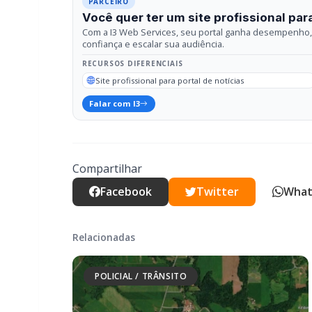
Falar com I3
Compartilhar
Facebook
Twitter
What
Relacionadas
POLICIAL / TRÂNSITO
Mais dois trechos são interditados para