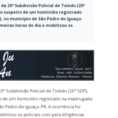
 da 20ª Subdivisão Policial de Toledo (20ª
 o suspeito de um homicídio registrado
, no município de São Pedro do Iguaçu-
imeiras horas do dia e mobilizou os
20ª Subdivisão Policial de Toledo (20ª SDP),
to de um homicídio registrado na madrugada
ão Pedro do Iguaçu-PR. A ocorrência foi
lizou os policiais civis para diligências
entral de São Pedro do Iguaçu, onde o corpo
contrado em via pública. Conforme as
a diversas perfurações provocadas por arma