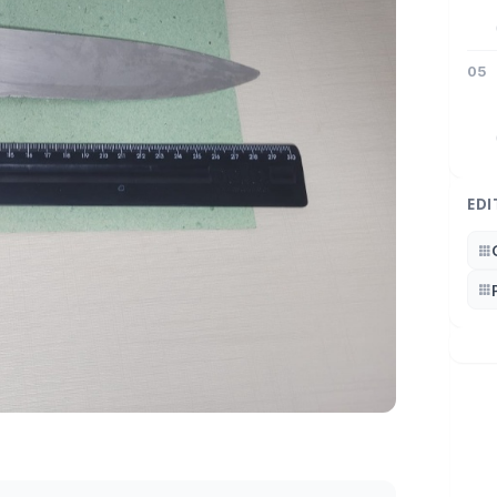
05
EDI