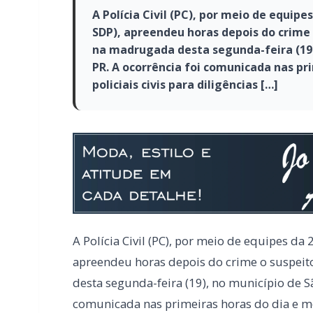
A Polícia Civil (PC), por meio de equipes
SDP), apreendeu horas depois do crime
na madrugada desta segunda-feira (19)
PR. A ocorrência foi comunicada nas pr
policiais civis para diligências […]
A Polícia Civil (PC), por meio de equipes da 
apreendeu horas depois do crime o suspei
desta segunda-feira (19), no município de S
comunicada nas primeiras horas do dia e mobi
imediatas.
O fato aconteceu na Rua Fortaleza, região c
de Rui Bourcheidt Kroth, de 67 anos, foi en
informações apuradas, a vítima apresentav