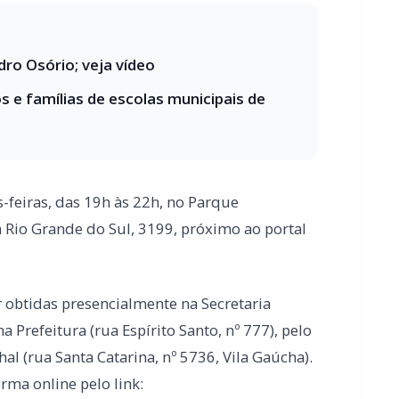
s-feiras, das 19h às 22h, no Parque
a Rio Grande do Sul, 3199, próximo ao portal
 obtidas presencialmente na Secretaria
Prefeitura (rua Espírito Santo, nº 777), pelo
l (rua Santa Catarina, nº 5736, Vila Gaúcha).
rma online pelo link:
tc=202600016
, o atendimento na Prefeitura, entre os dias 5
rtir do dia 26 de janeiro, o horário normal de
ado.