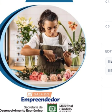
04
05
EDI