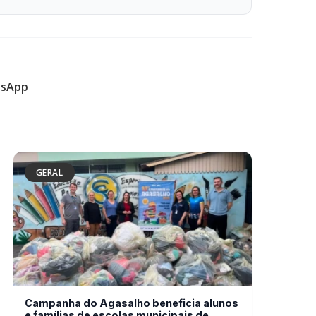
GERAL
Campanha do Agasalho beneficia alunos
e famílias de escolas municipais de
Marechal Cândido Rondon
GERAL