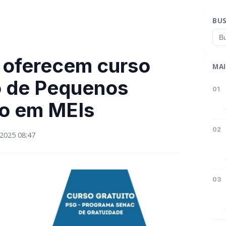
BU
c oferecem curso
MAI
o de Pequenos
01
o em MEIs
02
2025 08:47
03