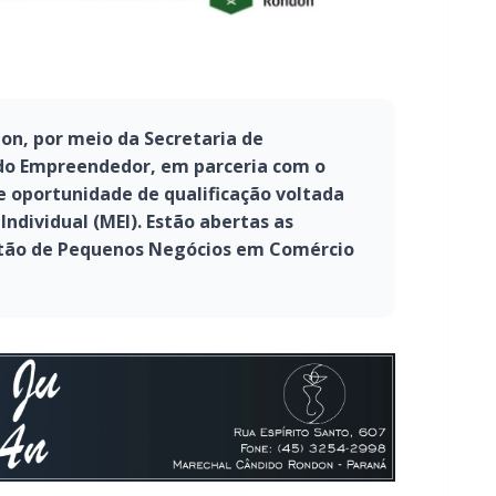
on, por meio da Secretaria de
do Empreendedor, em parceria com o
 oportunidade de qualificação voltada
dividual (MEI). Estão abertas as
estão de Pequenos Negócios em Comércio
por meio da Secretaria de Desenvolvimento
parceria com o Senac Marechal, oferece uma
ltada especialmente ao Microempreendedor