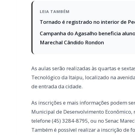
Marechal Cândido Rondon
As aulas serão realizadas às quartas e sexta
Tecnológico da Itaipu, localizado na avenid
de entrada da cidade.
As inscrições e mais informações podem ser
Municipal de Desenvolvimento Econômico, na 
telefone (45) 3284-8795, ou no Senac Marecha
Também é possível realizar a inscrição de fo
https://www.pr.senac.br/cursos/?uep=37&
Atenção: em razão do recesso de final de ano
e 23 de janeiro, ocorrerá das 7h às 13h. A pa
atendimento no Paço Municipal será retom