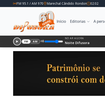
FM 95.1 / AM 970
Marechal Cândido Rondon
02:02
Início
Editorias
A per
NO AR AGORA
FM
AM
Noite Difusora