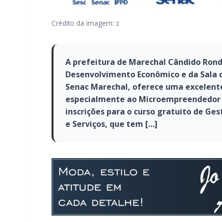
Crédito da imagem: z
A prefeitura de Marechal Cândido Rond
Desenvolvimento Econômico e da Sala 
Senac Marechal, oferece uma excelente
especialmente ao Microempreendedor In
inscrições para o curso gratuito de G
e Serviços, que tem […]
A prefeitura de Marechal Cândido Rondon, 
Econômico e da Sala do Empreendedor, em 
excelente oportunidade de qualificação vo
Individual (MEI).