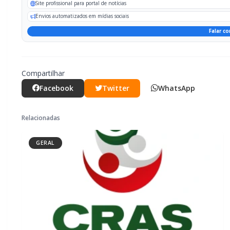
Site profissional para portal de notícias
Envios automatizados em mídias sociais
Falar co
Compartilhar
Facebook
Twitter
WhatsApp
Relacionadas
GERAL