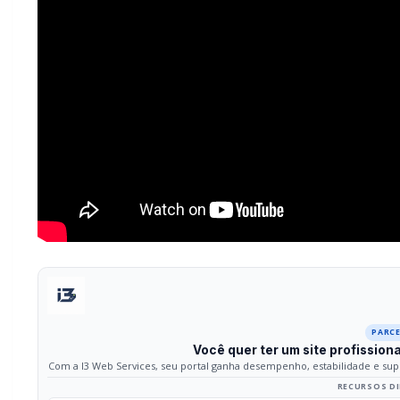
PARC
Você quer ter um site profissiona
Com a I3 Web Services, seu portal ganha desempenho, estabilidade e supo
RECURSOS DI