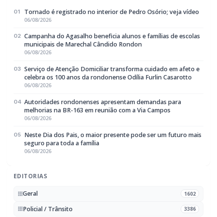
Tornado é registrado no interior de Pedro Osório; veja vídeo
01
06/08/2026
Campanha do Agasalho beneficia alunos e famílias de escolas
02
municipais de Marechal Cândido Rondon
06/08/2026
Serviço de Atenção Domiciliar transforma cuidado em afeto e
03
celebra os 100 anos da rondonense Odília Furlin Casarotto
06/08/2026
Autoridades rondonenses apresentam demandas para
04
melhorias na BR-163 em reunião com a Via Campos
06/08/2026
Neste Dia dos Pais, o maior presente pode ser um futuro mais
05
seguro para toda a família
06/08/2026
EDITORIAS
Geral
1602
Policial / Trânsito
3386