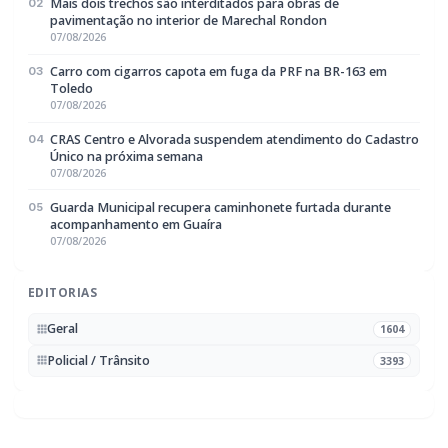
Mais dois trechos são interditados para obras de
02
pavimentação no interior de Marechal Rondon
07/08/2026
Carro com cigarros capota em fuga da PRF na BR-163 em
03
Toledo
07/08/2026
CRAS Centro e Alvorada suspendem atendimento do Cadastro
04
Único na próxima semana
07/08/2026
Guarda Municipal recupera caminhonete furtada durante
05
acompanhamento em Guaíra
07/08/2026
EDITORIAS
Geral
1604
Policial / Trânsito
3393