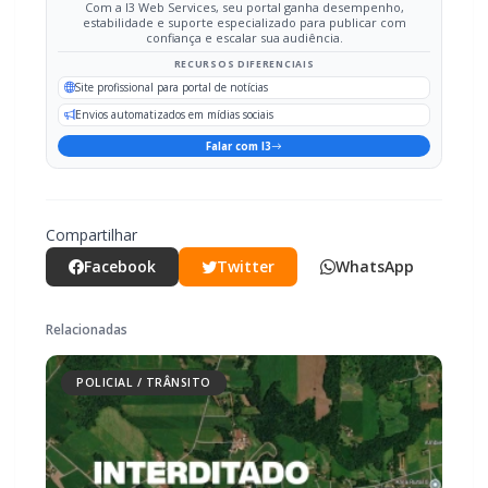
Com a I3 Web Services, seu portal ganha desempenho,
estabilidade e suporte especializado para publicar com
confiança e escalar sua audiência.
RECURSOS DIFERENCIAIS
Site profissional para portal de notícias
Envios automatizados em mídias sociais
Falar com I3
Compartilhar
Facebook
Twitter
WhatsApp
Relacionadas
POLICIAL / TRÂNSITO