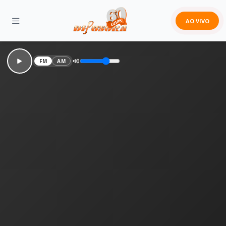
AO VIVO
FM
AM