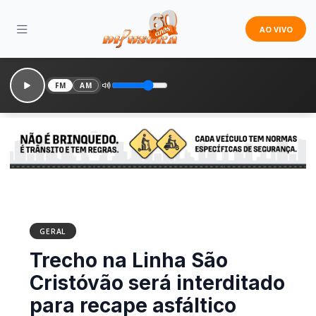
AO VIVO
FM
AM
GERAL
Trecho na Linha São
Cristóvão será interditado
para recape asfáltico