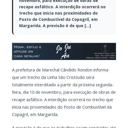
novembro, para execução de obras de
recape asfáltico. A interdição ocorrerá no
trecho que inicia nas proximidades do
Posto de Combustível da Copagril, em
Margarida. A previsão é de que […]
A prefeitura de Marechal Cândido Rondon informa
que um trecho da Linha São Cristóvão será
totalmente interditado a partir da próxima segunda-
feira, dia 10 de novembro, para execução de obras de
recape asfáltico. A interdição ocorrerá no trecho que
inicia nas proximidades do Posto de Combustível da
Copagril, em Margarida.
A previsão é de que os trabalhos sejam concluídos até
sexta-feira (14) da mesma semana, desde que as
condições climáticas sejam favoráveis e não ocorram
imprevistos que possam atrasar o andamento da