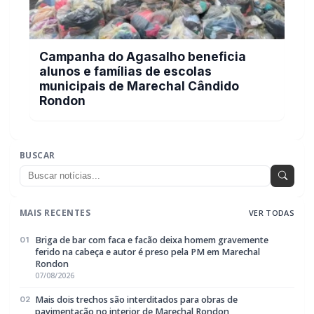
alunos e famílias de escolas
municipais de Marechal Cândido
Rondon
BUSCAR
MAIS RECENTES
VER TODAS
Briga de bar com faca e facão deixa homem gravemente
01
ferido na cabeça e autor é preso pela PM em Marechal
Rondon
07/08/2026
Mais dois trechos são interditados para obras de
02
pavimentação no interior de Marechal Rondon
07/08/2026
Carro com cigarros capota em fuga da PRF na BR-163 em
03
Toledo
07/08/2026