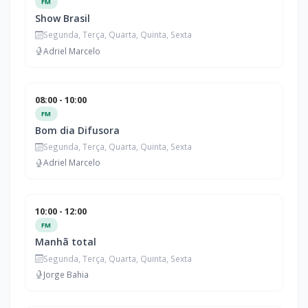
FM
Show Brasil
Segunda, Terça, Quarta, Quinta, Sexta
Adriel Marcelo
08:00 - 10:00
FM
Bom dia Difusora
Segunda, Terça, Quarta, Quinta, Sexta
Adriel Marcelo
10:00 - 12:00
FM
Manhã total
Segunda, Terça, Quarta, Quinta, Sexta
Jorge Bahia