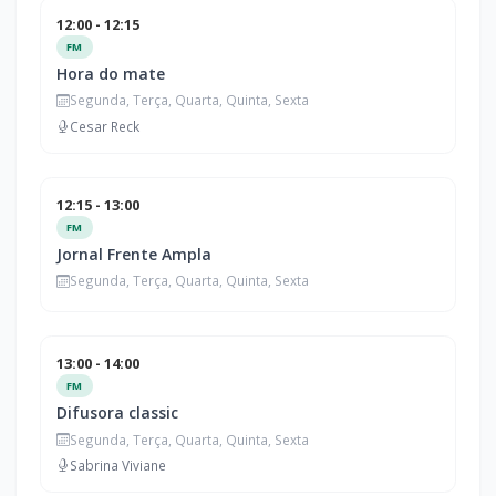
12:00 - 12:15
FM
Hora do mate
Segunda, Terça, Quarta, Quinta, Sexta
Cesar Reck
12:15 - 13:00
FM
Jornal Frente Ampla
Segunda, Terça, Quarta, Quinta, Sexta
13:00 - 14:00
FM
Difusora classic
Segunda, Terça, Quarta, Quinta, Sexta
Sabrina Viviane