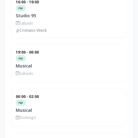
16:00 - 19:00
FM
Studio 95
Sábado
Cristiano Viteck
19:00 - 00:00
FM
Musical
Sábado
00:00 - 02:00
FM
Musical
Domingo