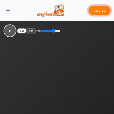
AO VIVO
FM
AM