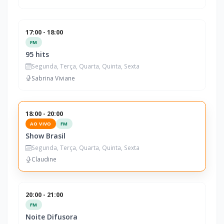
17:00 - 18:00
FM
95 hits
Segunda, Terça, Quarta, Quinta, Sexta
Sabrina Viviane
18:00 - 20:00
AO VIVO
FM
Show Brasil
Segunda, Terça, Quarta, Quinta, Sexta
Claudine
20:00 - 21:00
FM
Noite Difusora