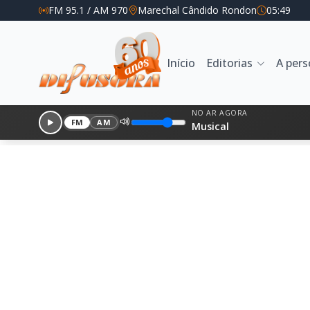
FM 95.1 / AM 970
Marechal Cândido Rondon
05:49
Início
Editorias
A per
NO AR AGORA
FM
AM
Musical