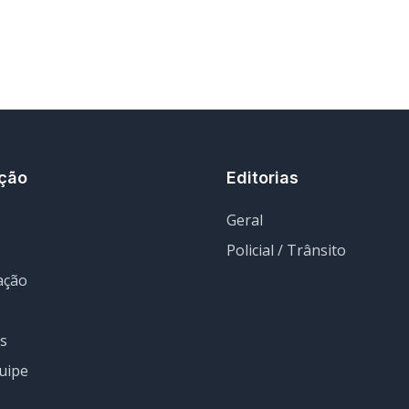
ção
Editorias
Geral
Policial / Trânsito
ação
s
uipe