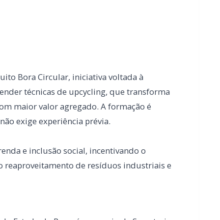
ender técnicas de upcycling, que transforma
om maior valor agregado. A formação é
não exige experiência prévia.
renda e inclusão social, incentivando o
reaproveitamento de resíduos industriais e
 do Estado do Paraná, por meio da Secretaria
a (SETR/PR), em parceria com a Ambev e o
ndido Rondon, o projeto conta ainda com o
 de Desenvolvimento Econômico e Turismo e da