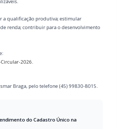
e:
-Circular-2026.
smar Braga, pelo telefone (45) 99830-8015.
endimento do Cadastro Único na
ia que perdeu casa em incêndio na área