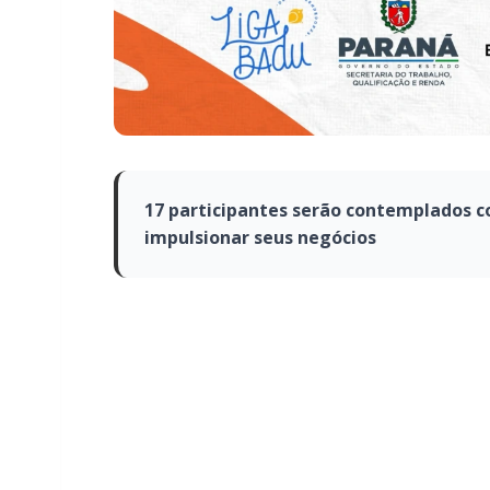
17 participantes serão contemplados c
impulsionar seus negócios
Estão abertas as inscrições para o curso grat