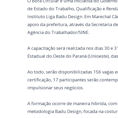
A capacitação será realizada nos dias 30 e 
Estadual do Oeste do Paraná (Unioeste), da
Ao todo, serão disponibilizadas 156 vagas
certificação, 17 participantes serão conte
impulsionar seus negócios.
A formação ocorre de maneira híbrida, com c
metodologia Badu Design, focada na costura
recicláveis em produtos criativos e comercia
Entre os objetivos do projeto estão promove
atividades sustentáveis; fomentar a geração
da economia local e valorização territorial.