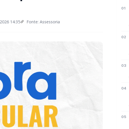
01
2026 14:35
Fonte: Assessoria
02
03
04
05