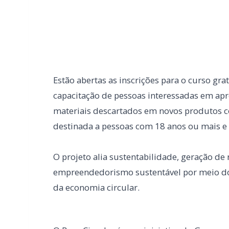
capacitação de pessoas interessadas em apr
materiais descartados em novos produtos c
destinada a pessoas com 18 anos ou mais e 
O projeto alia sustentabilidade, geração de 
empreendedorismo sustentável por meio do 
da economia circular.
O Bora Circular é uma iniciativa do Governo
de Estado do Trabalho, Qualificação e Rend
Instituto Liga Badu Design. Em Marechal Câ
apoio da prefeitura, através da Secretaria
Agência do Trabalhador/SINE.