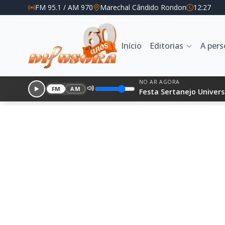
FM 95.1 / AM 970
Marechal Cândido Rondon
12:27
Início
Editorias
A per
NO AR AGORA
FM
AM
Festa Sertanejo Univers