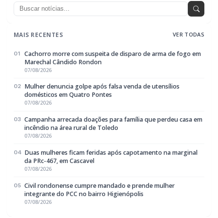
Cachorro morre com suspeita de disparo de arma de fogo em
01
Marechal Cândido Rondon
07/08/2026
Mulher denuncia golpe após falsa venda de utensílios
02
domésticos em Quatro Pontes
07/08/2026
Campanha arrecada doações para família que perdeu casa em
03
incêndio na área rural de Toledo
07/08/2026
Duas mulheres ficam feridas após capotamento na marginal
04
da PRc-467, em Cascavel
07/08/2026
Civil rondonense cumpre mandado e prende mulher
05
integrante do PCC no bairro Higienópolis
07/08/2026
EDITORIAS
Geral
1603