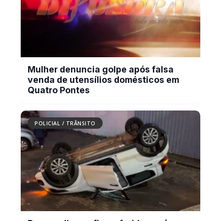
Mulher denuncia golpe após falsa
venda de utensílios domésticos em
Quatro Pontes
POLICIAL / TRÂNSITO
Duas mulheres ficam feridas após
capotamento na marginal da PRc-467,
em Cascavel