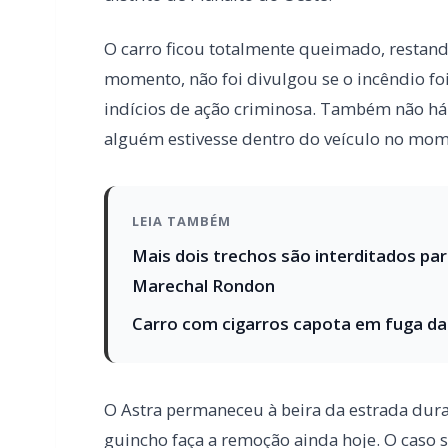
LEIA TAMBÉM
Mais dois trechos são interditados pa
Marechal Rondon
Carro com cigarros capota em fuga d
O Astra permaneceu à beira da estrada dura
guincho faça a remoção ainda hoje. O caso
apuração das circunstâncias do incêndio.
A policia foi comunicada sobre o Astra local