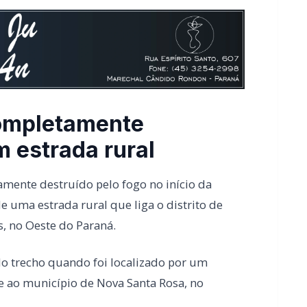
completamente
m estrada rural
mente destruído pelo fogo no início da
e uma estrada rural que liga o distrito de
, no Oeste do Paraná.
do trecho quando foi localizado por um
e ao município de Nova Santa Rosa, no
 apenas a estrutura metálica. Até o
oi provocado por problema mecânico ou se há
informações sobre feridos ou sinais de que
mento em que o fogo começou.