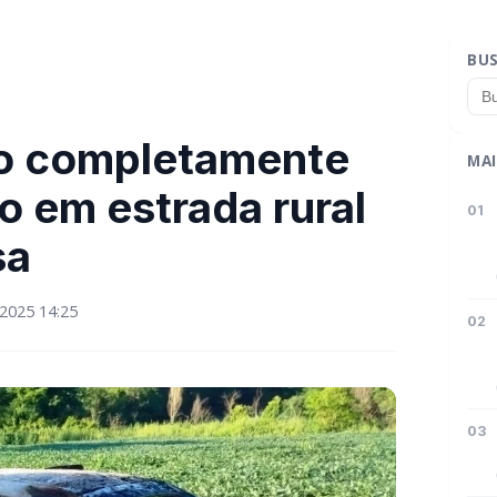
BU
do completamente
MAI
o em estrada rural
01
sa
2025 14:25
02
03