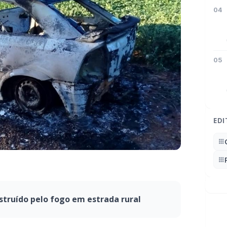
04
05
EDI
truído pelo fogo em estrada rural