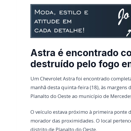
Astra é encontrado 
destruído pelo fogo e
Um Chevrolet Astra foi encontrado completa
manhã desta quinta-feira (18), às margens d
Planalto do Oeste ao município de Mercedes
O veículo estava próximo à primeira ponte 
morador das proximidades. O local pertenc
distrito de Planalto do Oeste.
O carro ficou totalmente queimado, restando
momento, não foi divulgou se o incêndio f
indícios de ação criminosa. Também não há 
alguém estivesse dentro do veículo no mo