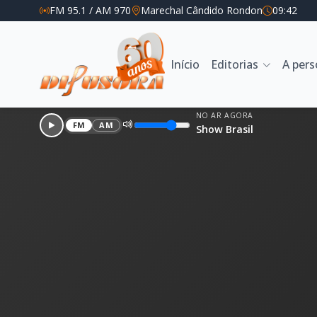
FM 95.1 / AM 970
Marechal Cândido Rondon
09:42
Início
Editorias
A per
NO AR AGORA
FM
AM
Show Brasil