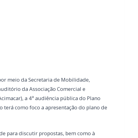
or meio da Secretaria de Mobilidade,
o auditório da Associação Comercial e
imacar), a 4ª audiência pública do Plano
o terá como foco a apresentação do plano de
de para discutir propostas, bem como à
os e das formas de implementação das
bana.
idade também poderá acompanhar e contribuir
 da prefeitura no YouTube: