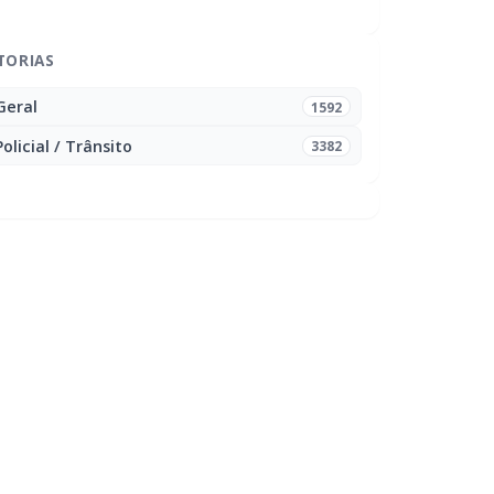
TORIAS
Geral
1592
Policial / Trânsito
3382