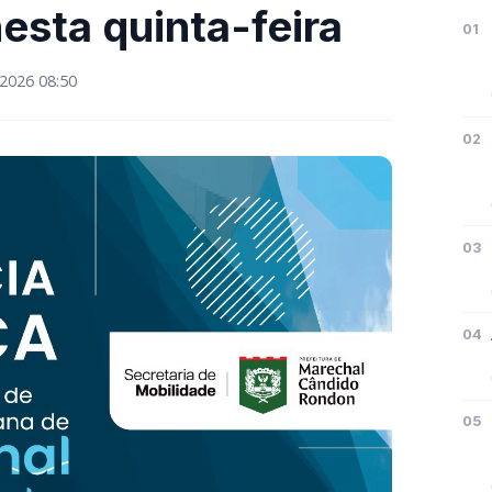
esta quinta-feira
01
2026 08:50
02
03
04
05