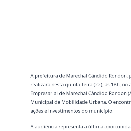
A prefeitura de Marechal Cândido Rondon, p
realizará nesta quinta-feira (22), às 18h, n
Empresarial de Marechal Cândido Rondon (Ac
Municipal de Mobilidade Urbana. O encontr
ações e Investimentos do município.
A audiência representa a última oportunida
apresentação das ações previstas, dos praz
melhorias planejadas para a mobilidade ur
Além da participação presencial, a comun
de forma on-line, por meio do canal oficial
@marechalcandidorondonoficial.