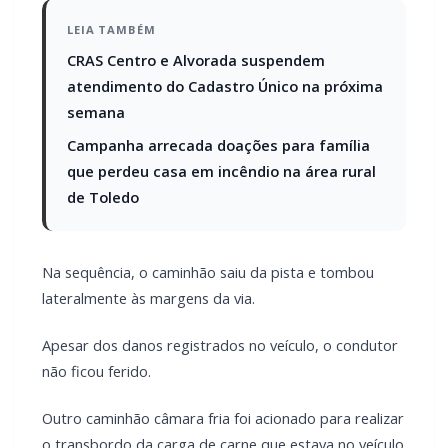
Um caminhão carregado com carne tombou no início da
manhã desta quarta-feira (20) na rodovia municipal que liga
Toledo ao distrito de Vila Nova.
O acidente envolveu um caminhão Volkswagen furgão
câmara fria que transportava carga de um frigorífico
localizado às margens da rodovia.
Segundo informações apuradas no local pela reportagem, o
veículo seguia no sentido Toledo quando, em uma descida,
o motorista perdeu o controle da direção.
LEIA TAMBÉM
CRAS Centro e Alvorada suspendem atendimento