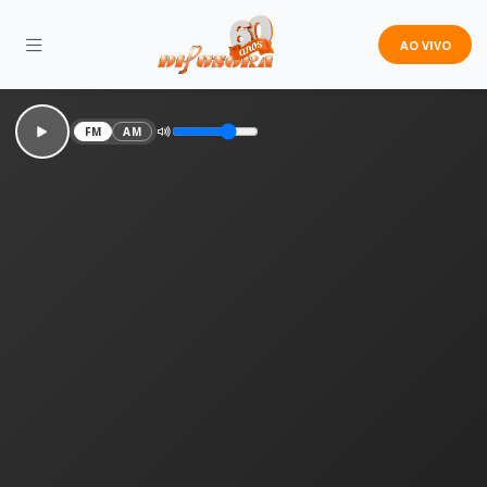
AO VIVO
FM
AM