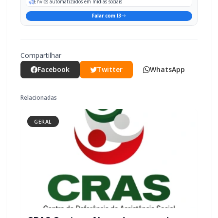
Por conta do acidente, o trânsito ficou parcialmente
interditado e operou em meia pista durante o atendimento
da situação.
PARCEIRO
Você quer ter um site profissional para o seu portal de
notícias?
Com a I3 Web Services, seu portal ganha desempenho, estabilidade e
suporte especializado para publicar com confiança e escalar sua
audiência.
RECURSOS DIFERENCIAIS
Site profissional para portal de notícias
Envios automatizados em mídias sociais
Falar com I3
Compartilhar