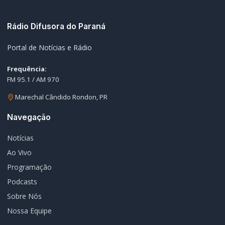
Único na próxima semana
07/08/2026
Guarda Municipal recupera caminhonete furtada durante
05
acompanhamento em Guaíra
07/08/2026
EDITORIAS
Geral
1604
Policial / Trânsito
3393
Rádio Difusora do Paraná