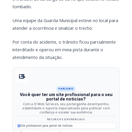
do Cadastro Único na próxima semana
Campanha arrecada doações para família que
perdeu casa em incêndio na área rural de Toledo
Na sequência, o caminhão saiu da pista e tombou
lateralmente às margens da via.
Apesar dos danos registrados no veículo, o condutor não
ficou ferido.
Outro caminhão câmara fria foi acionado para realizar o
transbordo da carga de carne que estava no veículo
tombado.
Uma equipe da Guarda Municipal esteve no local para
atender a ocorrência e sinalizar o trecho.