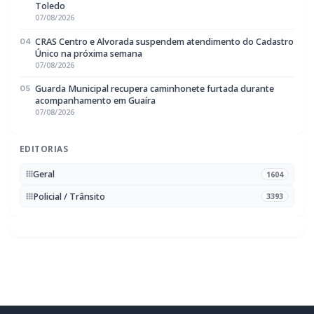
famílias de escolas municipais de
Marechal Cândido Rondon
BUSCAR
MAIS RECENTES
VER TODAS
Briga de bar com faca e facão deixa homem gravemente
01
ferido na cabeça e autor é preso pela PM em Marechal
Rondon
07/08/2026
Mais dois trechos são interditados para obras de
02
pavimentação no interior de Marechal Rondon
07/08/2026
Carro com cigarros capota em fuga da PRF na BR-163 em
03
Toledo
07/08/2026
CRAS Centro e Alvorada suspendem atendimento do Cadastro
04