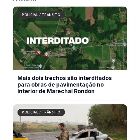
Você quer ter um site profissional para o seu portal de
notícias?
Com a I3 Web Services, seu portal ganha desempenho, estabilidade e
suporte especializado para publicar com confiança e escalar sua
audiência.
RECURSOS DIFERENCIAIS
Site profissional para portal de notícias
Envios automatizados em mídias sociais
Falar com I3
Compartilhar
Facebook
Twitter
WhatsApp
Relacionadas
POLICIAL / TRÂNSITO