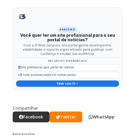
LEIA TAMBÉM
Mais dois trechos são interditados para obras de
pavimentação no interior de Marechal Rondon
Carro com cigarros capota em fuga da PRF na BR-
163 em Toledo
O motorista do caminhão sofreu apenas um machucado
leve no ombro. Ele foi avaliado no local pelos socorristas da
ambulância da EPR (Concessionária de Rodovias no Paraná)
e recusou o encaminhamento ao hospital.
PARCEIRO