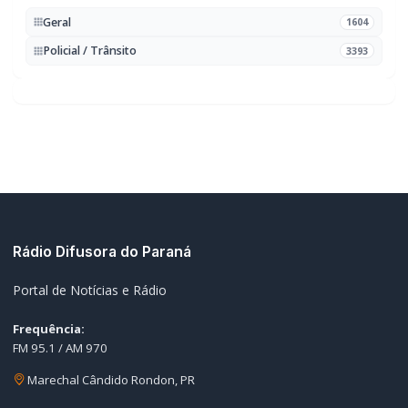
Briga de bar com faca e facão deixa homem gravemente
01
ferido na cabeça e autor é preso pela PM em Marechal
Rondon
07/08/2026
Mais dois trechos são interditados para obras de
02
pavimentação no interior de Marechal Rondon
07/08/2026
Carro com cigarros capota em fuga da PRF na BR-163 em
03
Toledo
07/08/2026
CRAS Centro e Alvorada suspendem atendimento do Cadastro
04
Único na próxima semana
07/08/2026
Guarda Municipal recupera caminhonete furtada durante
05
acompanhamento em Guaíra
07/08/2026
EDITORIAS
Geral
1604