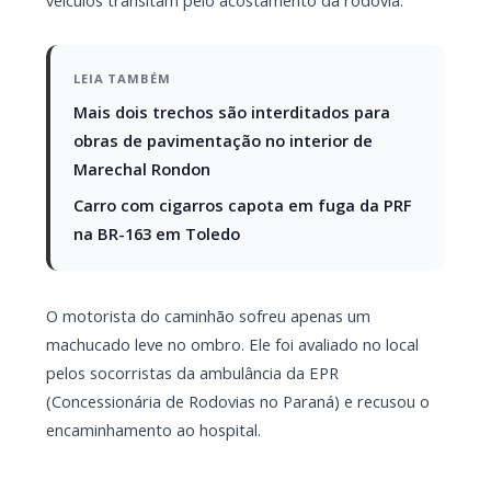
Caminhão carregado com 30 toneladas de farinha tombou
no Trevo do Guarujá, na BR-277, em Cascavel, na manhã
desta quinta-feira (21).
O veículo realizava a curva do trevo para acessar a pista no
sentido Curitiba quando o peso da carga pendeu para o
lado, provocando o tombamento no meio da via e
espalhando parte dos sacos de farinha no asfalto.
O acidente bloqueou parcialmente a rodovia, no sentido
Curitiba o tráfego foi desviado pela alça de saída do trevo
enquanto no sentido Foz do Iguaçu os veículos transitam
pelo acostamento da rodovia.