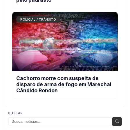
Carro com cigarros capota em fuga da PRF
na BR-163 em Toledo
POLICIAL / TRÂNSITO
Criança pede socorro na vizinha porque
mãe estava sendo agredida pelo padrasto