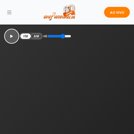
AO VIVO
FM
AM