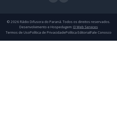
© 2026 Rádio Difusora do Paraná. Todos os direitos reservados.
Desenvolvimento e Hospedagem:
I3 Web Services
Termos de Uso
Política de Privacidade
Política Editorial
Fale Conosco