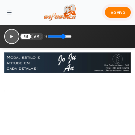
AO VIVO
FM
AM