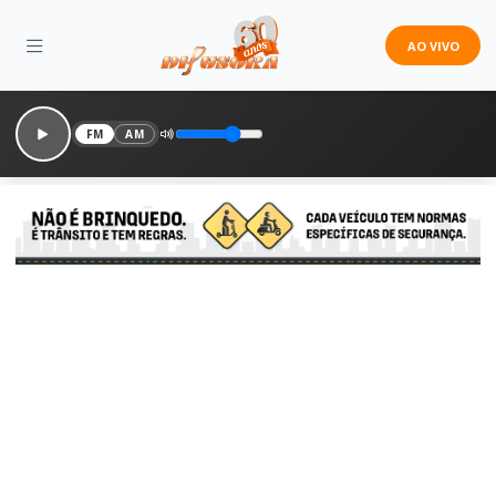
AO VIVO
FM
AM