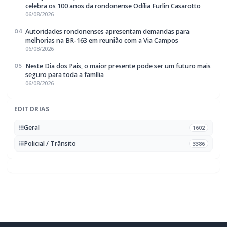
Autoridades rondonenses apresentam
demandas para melhorias na BR-163 em
reunião com a Via Campos
BUSCAR
MAIS RECENTES
VER TODAS
Tornado é registrado no interior de Pedro Osório; veja vídeo
01
06/08/2026
Campanha do Agasalho beneficia alunos e famílias de escolas
02
municipais de Marechal Cândido Rondon
06/08/2026
Serviço de Atenção Domiciliar transforma cuidado em afeto e
03
celebra os 100 anos da rondonense Odília Furlin Casarotto
06/08/2026
Autoridades rondonenses apresentam demandas para
04