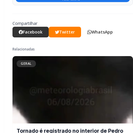
Campanha do Agasalho beneficia alunos e
famílias de escolas municipais de Marechal
Cândido Rondon
PARCEIRO
Você quer ter um site profissional para o seu portal de
notícias?
Com a I3 Web Services, seu portal ganha desempenho, estabilidade e
suporte especializado para publicar com confiança e escalar sua
audiência.
RECURSOS DIFERENCIAIS
Site profissional para portal de notícias
Envios automatizados em mídias sociais
Falar com I3