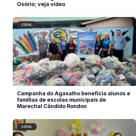
Compartilhar
Facebook
Twitter
WhatsApp
Relacionadas
GERAL
Tornado é registrado no interior de Pedro
Osório; veja vídeo