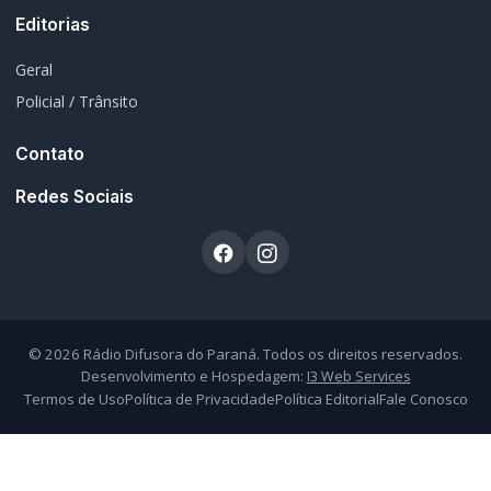
Portal de Notícias e Rádio
Frequência:
FM 95.1 / AM 970
Marechal Cândido Rondon, PR
Navegação
Notícias
Ao Vivo
Programação
Podcasts
Sobre Nós
Nossa Equipe
Editorias
Geral