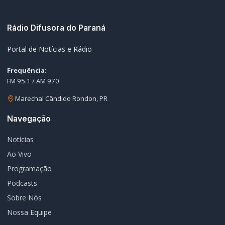
melhorias na BR-163 em reunião com a Via Campos
06/08/2026
Neste Dia dos Pais, o maior presente pode ser um futuro mais
05
seguro para toda a família
06/08/2026
EDITORIAS
Geral
1602
Policial / Trânsito
3386
Rádio Difusora do Paraná