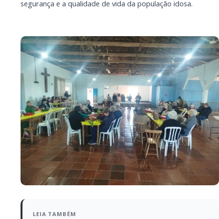
Durante os encontros, foram abordados temas como
golpes por telefone, mensagens falsas, links fraudulentos,
transferências bancárias, pedidos de dinheiro em nome de
familiares e outros tipos de fraudes que têm atingido com
frequência a população.
Além das orientações, os participantes puderam esclarecer
dúvidas e compartilhar experiências, tornando os encontros
um importante momento de informação, prevenção e
conscientização.
A campanha seguirá sendo realizada em outros grupos e
comunidades do município, reforçando o compromisso da
Secretaria Municipal de Assistência Social com a proteção, a
segurança e a qualidade de vida da população idosa.