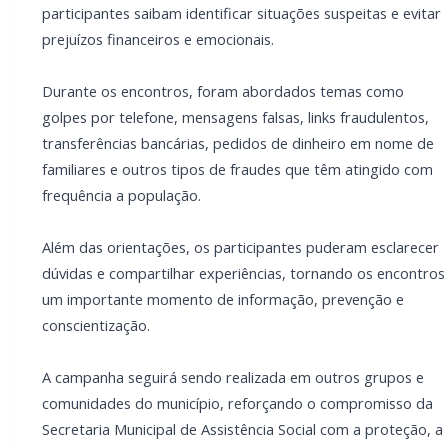
A Secretaria Municipal de Assistência Social da prefeitura de
Marechal Cândido Rondon, com o apoio do COMUDI
(Conselho Municipal do Idoso), deu continuidade, nesta
terça-feira, dia 7, à campanha "Não Caia em Golpes!
Proteja-se, Informe-se e Previna-se", com encontros
realizados no Clube de Idosos de Novo Três Passos e no
Clube de Idosos de Bela Vista.
A iniciativa tem como objetivo orientar principalmente a
população idosa sobre os golpes mais comuns praticados
atualmente, repassando informações e dicas para que os
participantes saibam identificar situações suspeitas e evitar
prejuízos financeiros e emocionais.