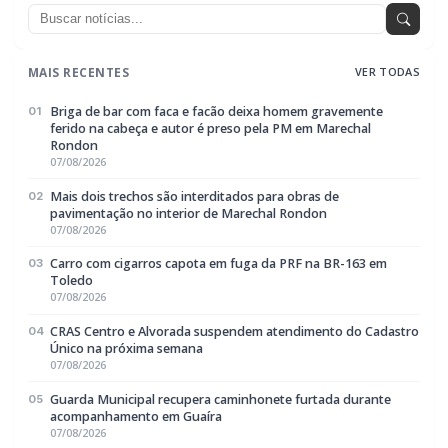
MAIS RECENTES
VER TODAS
Briga de bar com faca e facão deixa homem gravemente
01
ferido na cabeça e autor é preso pela PM em Marechal
Rondon
07/08/2026
Mais dois trechos são interditados para obras de
02
pavimentação no interior de Marechal Rondon
07/08/2026
Carro com cigarros capota em fuga da PRF na BR-163 em
03
Toledo
07/08/2026
CRAS Centro e Alvorada suspendem atendimento do Cadastro
04
Único na próxima semana
07/08/2026
Guarda Municipal recupera caminhonete furtada durante
05
acompanhamento em Guaíra
07/08/2026