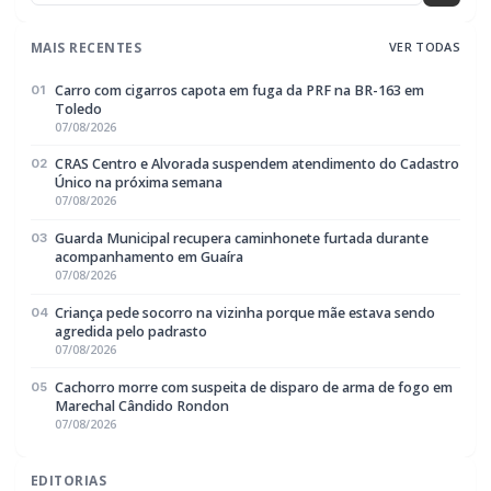
Toledo
07/08/2026
CRAS Centro e Alvorada suspendem atendimento do Cadastro
02
Único na próxima semana
07/08/2026
Guarda Municipal recupera caminhonete furtada durante
03
acompanhamento em Guaíra
07/08/2026
Criança pede socorro na vizinha porque mãe estava sendo
04
agredida pelo padrasto
07/08/2026
Cachorro morre com suspeita de disparo de arma de fogo em
05
Marechal Cândido Rondon
07/08/2026
EDITORIAS
Geral
1604
Policial / Trânsito
3392