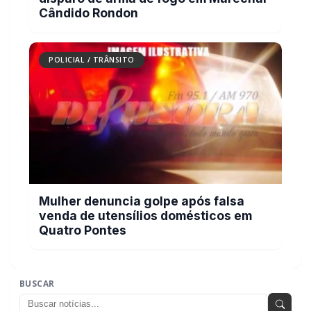
Mulher denuncia golpe após falsa
venda de utensílios domésticos em
Quatro Pontes
BUSCAR
MAIS RECENTES
VER TODAS
Carro com cigarros capota em fuga da PRF na BR-163 em
01