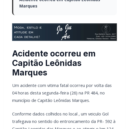
Marques
Acidente ocorreu em
Capitão Leônidas
Marques
Um acidente com vitima fatal ocorreu por volta das
04 horas desta segunda-feira (26) na PR 484, no
município de Capitão Leônidas Marques.
Conforme dados colhidos no local , um veiculo Gol
trafegava no sentido do entroncamento da PR- 592 à
Capitão Leonidas das Marques e ao atingir o km 124
mais o motorista perdeu o controle da direção, saiu
da pista e o veiculo acabou pegando fogo e ficou
completamente destruído.