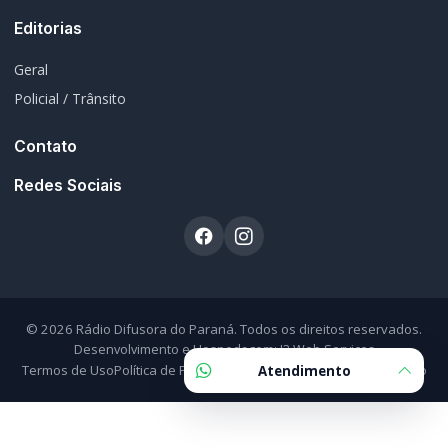
Editorias
Geral
Policial / Trânsito
Contato
Redes Sociais
© 2026 Rádio Difusora do Paraná. Todos os direitos reservados.
Desenvolvimento e Hospedagem:
I3 Web Services
Termos de Uso
Política de Privacidade
Política Editorial
Fale Conosco
Atendimento