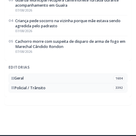
Guarda Municipal recupera caminhonete furtada durante
03
acompanhamento em Guaíra
07/08/2026
Criança pede socorro na vizinha porque mãe estava sendo
04
agredida pelo padrasto
07/08/2026
Cachorro morre com suspeita de disparo de arma de fogo em
05
Marechal Cândido Rondon
07/08/2026
EDITORIAS
Geral
1604
Policial / Trânsito
3392