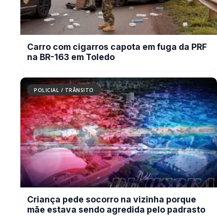
Criança pede socorro na vizinha
porque mãe estava sendo agredida
pelo padrasto
POLICIAL / TRÂNSITO
Cachorro morre com suspeita de
disparo de arma de fogo em Marechal
Cândido Rondon
BUSCAR