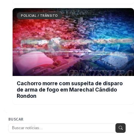
MAIS RECENTES
VER TODAS
Mais dois trechos são interditados para obras de
01
pavimentação no interior de Marechal Rondon
07/08/2026
Carro com cigarros capota em fuga da PRF na BR-163 em
02
Toledo
07/08/2026
CRAS Centro e Alvorada suspendem atendimento do Cadastro
03
Único na próxima semana
07/08/2026
Guarda Municipal recupera caminhonete furtada durante
04
acompanhamento em Guaíra
07/08/2026
Criança pede socorro na vizinha porque mãe estava sendo
05
agredida pelo padrasto
07/08/2026