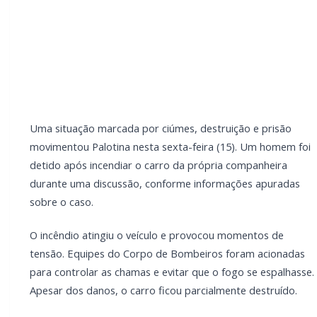
fogo se espalhasse. Apesar dos danos, o carro ficou
parcialmente destruído.
A ocorrência também mobilizou a Polícia Militar, que
realizou o atendimento no local e prendeu o suspeito
logo após a situação. Ele foi encaminhado para os
procedimentos cabíveis.
LEIA TAMBÉM
Mais dois trechos são interditados para
obras de pavimentação no interior de
Marechal Rondon
Carro com cigarros capota em fuga da PRF
na BR-163 em Toledo