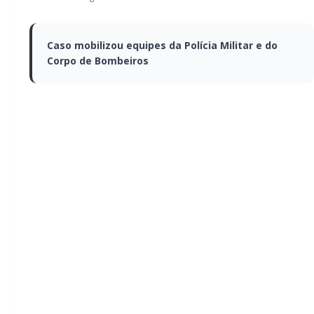
Caso mobilizou equipes da Polícia Militar e
do Corpo de Bombeiros
Uma situação marcada por ciúmes, destruição e
prisão movimentou Palotina nesta sexta-feira (15).
Um homem foi detido após incendiar o carro da
própria companheira durante uma discussão,
conforme informações apuradas sobre o caso.
O incêndio atingiu o veículo e provocou momentos de
tensão. Equipes do Corpo de Bombeiros foram
acionadas para controlar as chamas e evitar que o