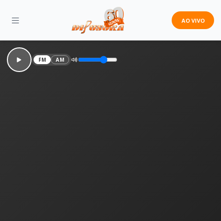
AO VIVO
FM
AM