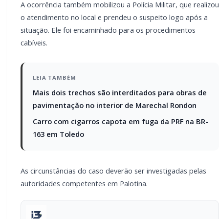
As circunstâncias do caso deverão ser investigadas
pelas autoridades competentes em Palotina.
PARCEIRO
Você quer ter um site profissional para o seu
portal de notícias?
Com a I3 Web Services, seu portal ganha desempenho,
estabilidade e suporte especializado para publicar com
confiança e escalar sua audiência.
RECURSOS DIFERENCIAIS
Site profissional para portal de notícias
Envios automatizados em mídias sociais
Falar com I3
Compartilhar
Facebook
Twitter
WhatsApp