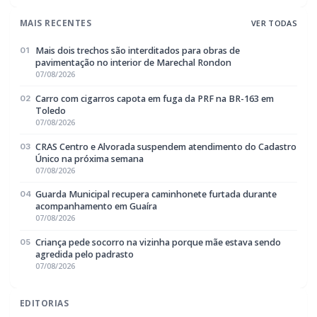
EDITORIAS
Geral
1604
Policial / Trânsito
3393
Rádio Difusora do Paraná
Portal de Notícias e Rádio
Frequência:
FM 95.1 / AM 970