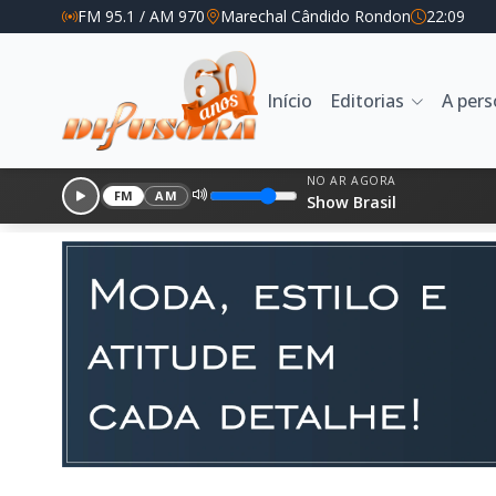
FM 95.1 / AM 970
Marechal Cândido Rondon
22:09
Início
Editorias
A per
NO AR AGORA
FM
AM
Show Brasil