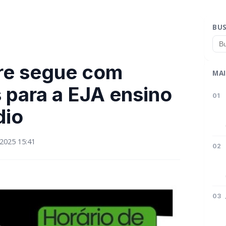
BU
ire segue com
MAI
 para a EJA ensino
01
dio
2025 15:41
02
03