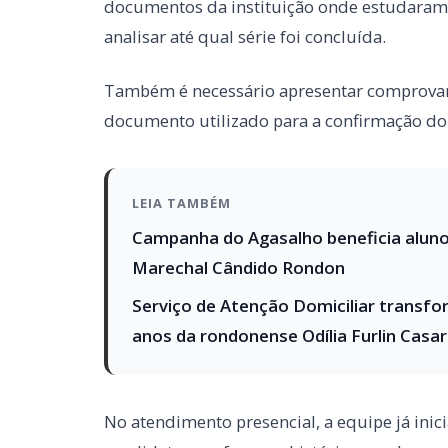
LEIA TAMBÉM
Campanha do Agasalho beneficia alunos
Marechal Cândido Rondon
Serviço de Atenção Domiciliar transfo
anos da rondonense Odília Furlin Casa
No atendimento presencial, a equipe já inici
candidatos conforme o histórico escolar ap
O colégio Paulo Freire realiza um movimento 
no ensino fundamental quanto no ensino m