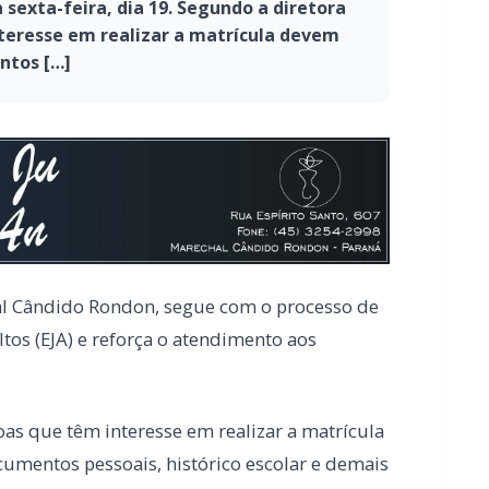
sexta-feira, dia 19. Segundo a diretora
teresse em realizar a matrícula devem
ntos […]
hal Cândido Rondon, segue com o processo de
tos (EJA) e reforça o atendimento aos
as que têm interesse em realizar a matrícula
mentos pessoais, histórico escolar e demais
anteriormente, para que a equipe possa
e de residência, como a conta de luz,
 endereço.