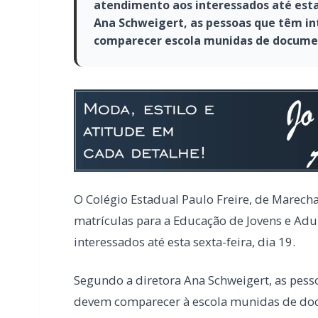
atendimento aos interessados até esta 
Ana Schweigert, as pessoas que têm in
comparecer escola munidas de docume
O Colégio Estadual Paulo Freire, de Marec
matrículas para a Educação de Jovens e Adul
interessados até esta sexta-feira, dia 19.
Segundo a diretora Ana Schweigert, as pesso
devem comparecer à escola munidas de docu
documentos da instituição onde estudaram 
analisar até qual série foi concluída.
Também é necessário apresentar comprovant
documento utilizado para a confirmação do