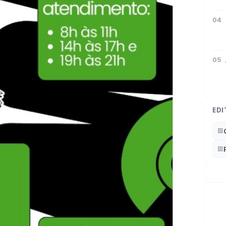
04
05
EDI