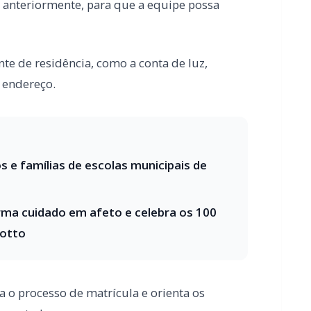
 e famílias de escolas municipais de
rma cuidado em afeto e celebra os 100
rotto
a o processo de matrícula e orienta os
resentado.
para intensificar as matrículas da EJA, tanto
édio.