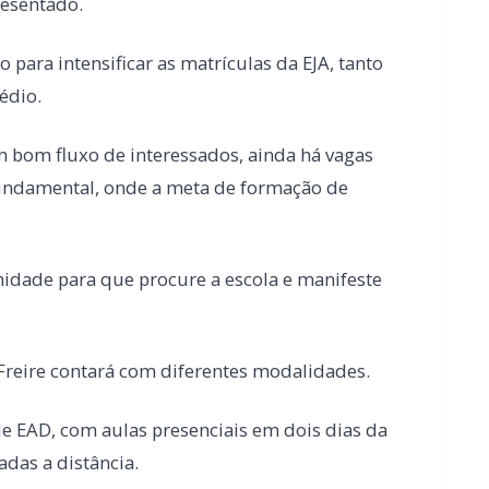
 bom fluxo de interessados, ainda há vagas
fundamental, onde a meta de formação de
unidade para que procure a escola e manifeste
Freire contará com diferentes modalidades.
 EAD, com aulas presenciais em dois dias da
das a distância.
izante, com curso técnico em Administração.
ara ambas as etapas: a cada semestre o
o possível finalizar o ensino fundamental ou