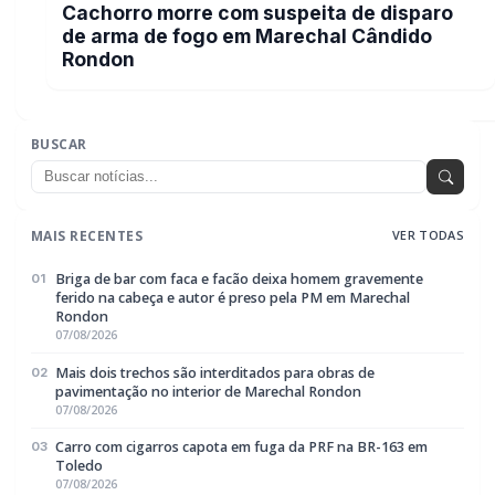
Carro com cigarros capota em fuga da PRF na BR-163 em
03
Toledo
07/08/2026
CRAS Centro e Alvorada suspendem atendimento do Cadastro
04
Único na próxima semana
07/08/2026
Guarda Municipal recupera caminhonete furtada durante
05
acompanhamento em Guaíra
07/08/2026
EDITORIAS
Geral
1604
Policial / Trânsito
3393