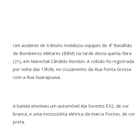
cor branca, e uma motocicleta elétrica da marca
Foston, de cor preta.
O condutor da moto elétrica, um adolescente de 15
anos, sofreu ferimentos decorrentes do impacto.
LEIA TAMBÉM
Mais dois trechos são interditados para
obras de pavimentação no interior de
Marechal Rondon
Carro com cigarros capota em fuga da PRF
na BR-163 em Toledo