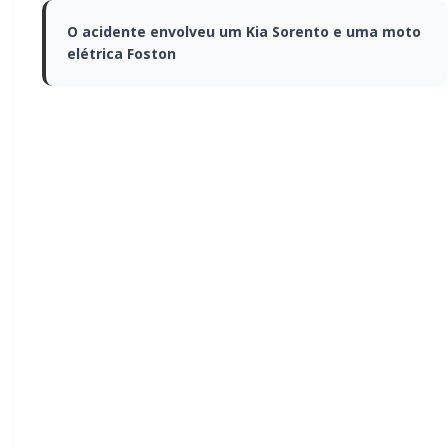
O acidente envolveu um Kia Sorento e uma
moto elétrica Foston
Um acidente de trânsito mobilizou equipes do 4º
Batalhão de Bombeiros Militares (BBM) na tarde
desta quinta-feira (21), em Marechal Cândido Rondon.
A colisão foi registrada por volta das 15h56, no
cruzamento da Rua Ponta Grossa com a Rua
Guarapuava.
A batida envolveu um automóvel Kia Sorento EX2, de