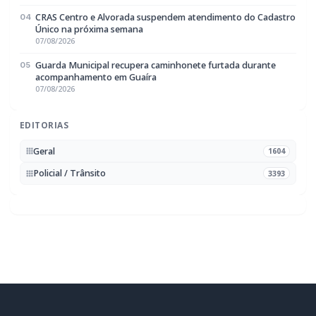
Rádio Difusora do Paraná
Portal de Notícias e Rádio
Frequência:
FM 95.1 / AM 970
Marechal Cândido Rondon, PR
Navegação
Notícias
Ao Vivo
Programação
Podcasts
Sobre Nós