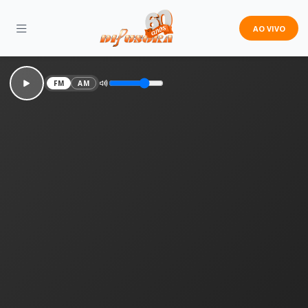
AO VIVO
FM
AM