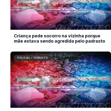
Cachorro morre com suspeita de
disparo de arma de fogo em Marechal
Cândido Rondon
BUSCAR
MAIS RECENTES
VER TODAS
Briga de bar com faca e facão deixa homem gravemente
01
ferido na cabeça e autor é preso pela PM em Marechal
Rondon
07/08/2026
Mais dois trechos são interditados para obras de
02
pavimentação no interior de Marechal Rondon
07/08/2026