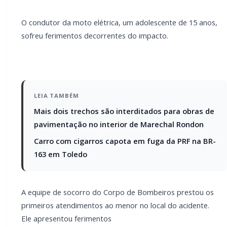
A equipe de socorro do Corpo de Bombeiros prestou
os primeiros atendimentos ao menor no local do
acidente.
Ele apresentou ferimentos
considerados leves e foi encaminhado para avaliação
médica. Os ocupantes do automóvel não sofreram
ferimentos.
PARCEIRO
Você quer ter um site profissional para o seu
portal de notícias?
Com a I3 Web Services, seu portal ganha desempenho,
estabilidade e suporte especializado para publicar com
confiança e escalar sua audiência.